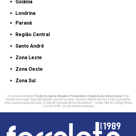
Goiânia
Londrina
Paraná
Região Central
Santo André
Zona Leste
Zona Oeste
Zona Sul
O conteúdo do texto "
Onde Comprar Atuador Pneumático Dupla Ação Americana
" é de
direito reservado. Sua reprodução, parcial ou total, mesmo citando nossos links, é proibida
sem a autorização do autor. Crime de violação de direito autoral – artigo 184 do Código Penal
–
Lei 9610/98 - Lei de direitos autorais
.