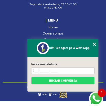
Segunda à sexta-feira, 07:30–11:00
e 13:00-17:00
MENU
Home
Quem somos
Segmentos
Serviços
Olá! Fale agora pelo WhatsApp
Produtos
Contato
Categorias
Insira seu telefone
Mapa do site
INICIAR CONVERSA
Copyright © Ferroleto. (Lei 9610 de 19/02/1998)
1
HTML
CSS