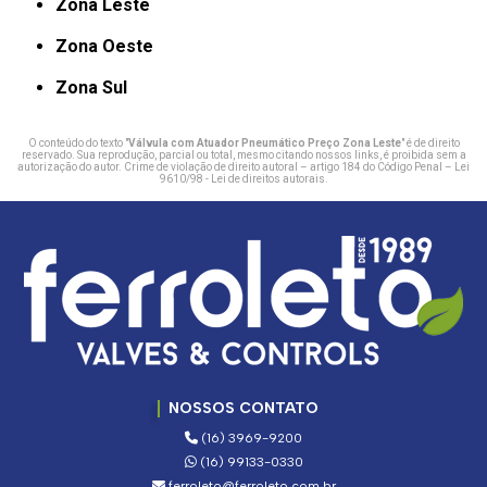
Zona Leste
Zona Oeste
Zona Sul
O conteúdo do texto "
Válvula com Atuador Pneumático Preço Zona Leste
" é de direito
reservado. Sua reprodução, parcial ou total, mesmo citando nossos links, é proibida sem a
autorização do autor. Crime de violação de direito autoral – artigo 184 do Código Penal –
Lei
9610/98 - Lei de direitos autorais
.
NOSSOS CONTATO
(16) 3969-9200
(16) 99133-0330
ferroleto@ferroleto.com.br