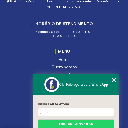
R. Antônio Viesti, 103 - Parque Industrial Tanquinho - Ribeirão Preto -
SP - CEP: 14075-660
HORÁRIO DE ATENDIMENTO
Segunda à sexta-feira, 07:30–11:00
e 13:00-17:00
MENU
Home
Quem somos
Segmentos
Serviços
Olá! Fale agora pelo WhatsApp
Produtos
Contato
Categorias
Insira seu telefone
Mapa do site
INICIAR CONVERSA