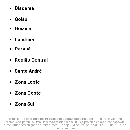
Diadema
Goiás
Goiânia
Londrina
Paraná
Região Central
Santo André
Zona Leste
Zona Oeste
Zona Sul
O conteúdo do texto "
Atuador Pneumático Dupla Ação Aguaí
" é de direito reservado. Sua
reprodução, parcial ou total, mesmo citando nossos links, é proibida sem a autorização do
autor. Crime de violação de direito autoral – artigo 184 do Código Penal –
Lei 9610/98 - Lei de
direitos autorais
.