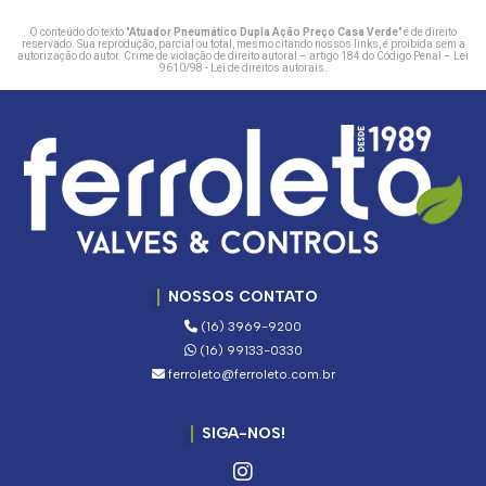
O conteúdo do texto "
Atuador Pneumático Dupla Ação Preço Casa Verde
" é de direito
reservado. Sua reprodução, parcial ou total, mesmo citando nossos links, é proibida sem a
autorização do autor. Crime de violação de direito autoral – artigo 184 do Código Penal –
Lei
9610/98 - Lei de direitos autorais
.
NOSSOS CONTATO
(16) 3969-9200
(16) 99133-0330
ferroleto@ferroleto.com.br
SIGA-NOS!