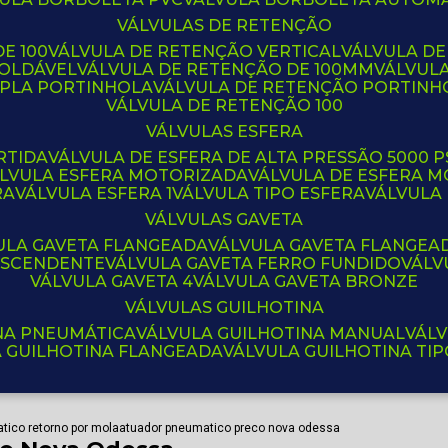
VÁLVULAS DE RETENÇÃO
E 100
VÁLVULA DE RETENÇÃO VERTICAL
VÁLVULA D
SOLDÁVEL
VÁLVULA DE RETENÇÃO DE 100MM
VÁLVUL
UPLA PORTINHOLA
VÁLVULA DE RETENÇÃO PORTINH
VÁLVULA DE RETENÇÃO 100
VÁLVULAS ESFERA
RTIDA
VÁLVULA DE ESFERA DE ALTA PRESSÃO 5000 P
ÁLVULA ESFERA MOTORIZADA
VÁLVULA DE ESFERA
RA
VÁLVULA ESFERA 1
VÁLVULA TIPO ESFERA
VÁLVULA
VÁLVULAS GAVETA
VULA GAVETA FLANGEADA
VÁLVULA GAVETA FLANGEA
 ASCENDENTE
VÁLVULA GAVETA FERRO FUNDIDO
VÁL
VÁLVULA GAVETA 4
VÁLVULA GAVETA BRONZE
VÁLVULAS GUILHOTINA
INA PNEUMÁTICA
VÁLVULA GUILHOTINA MANUAL
VÁL
A GUILHOTINA FLANGEADA
VÁLVULA GUILHOTINA TI
tico retorno por mola
atuador pneumatico preco nova odessa