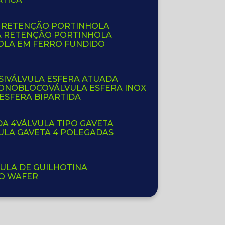
E RETENÇÃO PORTINHOLA
A RETENÇÃO PORTINHOLA
OLA EM FERRO FUNDIDO
SI
VÁLVULA ESFERA ATUADA
 MONOBLOCO
VÁLVULA ESFERA INOX
 ESFERA BIPARTIDA
DA 4
VÁLVULA TIPO GAVETA
VULA GAVETA 4 POLEGADAS
VULA DE GUILHOTINA
PO WAFER