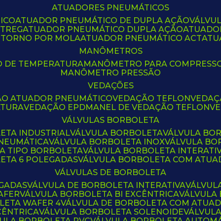
ATUADORES PNEUMÁTICOS
ICO
ATUADOR PNEUMÁTICO DE DUPLA AÇÃO
VÁLVU
CTREG
ATUADOR PNEUMÁTICO DUPLA AÇÃO
ATUADO
ETORNO POR MOLA
ATUADOR PNEUMÁTICO ACT
AT
MANÔMETROS
O DE TEMPERATURA
MANÔMETRO PARA COMPRESS
MANÔMETRO PRESSÃO
VEDAÇÕES
ÃO ATUADOR PNEUMÁTICO
VEDAÇÃO TEFLON
VEDA
ATURA
VEDAÇÃO EPDM
ANEL DE VEDAÇÃO TEFLON
V
VÁLVULAS BORBOLETA
ETA INDUSTRIAL
VÁLVULA BORBOLETA
VÁLVULA BO
PNEUMÁTICA
VÁLVULA BORBOLETA INOX
VÁLVULA B
LA TIPO BORBOLETA
VÁLVULA BORBOLETA INTERATI
LETA 6 POLEGADAS
VÁLVULA BORBOLETA COM ATU
VÁLVULAS DE BORBOLETA
EGADAS
VÁLVULA DE BORBOLETA INTERATIVA
VÁLVUL
AFER
VÁLVULA BORBOLETA BI EXCÊNTRICA
VÁLVULA
LETA WAFER 4
VÁLVULA DE BORBOLETA COM ATUA
CÊNTRICA
VÁLVULA BORBOLETA SOLENOIDE
VÁLVUL
VULA BORBOLETA PVC
VÁLVULA BORBOLETA AUTOM