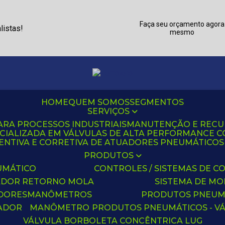
Faça seu orçamento agora
listas!
mesmo
HOME
QUEM SOMOS
SEGMENTOS
SERVIÇOS
ARA PROCESSOS INDUSTRIAIS
MANUTENÇÃO E REC
CIALIZADA EM VÁLVULAS DE ALTA PERFORMANCE C
NTIVA E CORRETIVA DE ATUADORES PNEUMÁTICOS C
PRODUTOS
UMÁTICO
CONTROLES / SISTEMAS DE
ADOR RETORNO MOLA
SISTEMA DE M
ADORES
MANÔMETROS
PRODUTOS PNEUM
UADOR
MANÔMETRO
PRODUTOS PNEUMÁTICOS - V
VÁLVULA BORBOLETA CONCÊNTRICA LUG