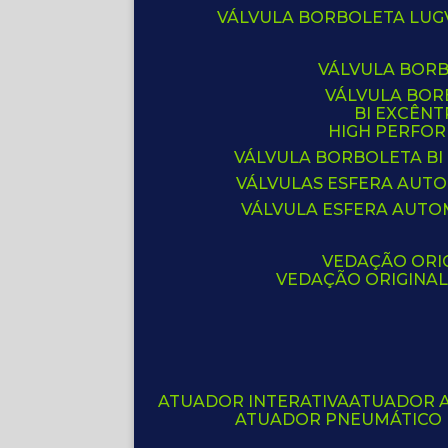
VÁLVULA BORBOLETA LUG
VÁLVULA BOR
VÁLVULA BO
BI EXCÊNT
HIGH PERFO
VÁLVULA BORBOLETA BI
VÁLVULAS ESFERA AUT
VÁLVULA ESFERA AUTO
VEDAÇÃO ORIG
VEDAÇÃO ORIGINA
ATUADOR INTERATIVA
ATUADOR 
ATUADOR PNEUMÁTICO