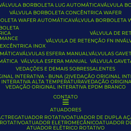
VÁLVULA BORBOLETA LUG AUTOMÁTICA
VÁLVULA 
VÁLVULA BORBOLETA CONCÊNTRICA WAFER
BOLETA WAFER AUTOMÁTICA
VÁLVULA BORBOLETA
RBOLETA
RICA
VÁLVULA DE R
RMANCE
VÁLVULA DE RETENÇÃO FN IN
VÁ
 EXCÊNTRICA INOX
OMÁTICA
VÁLVULAS ESFERA MANUAL
VÁLVULAS GAVE
MÁTICA
VÁLVULA ESFERA MANUAL
VÁLVULA GAVET
VEDAÇÕES E DEMAIS SOBRESSALENTES
INAL INTERATIVA - BUNA (2)
VEDAÇÃO ORIGINAL INT
L INTERATIVA ALTA TEMPERATURA
VEDAÇÃO ORIGIN
VEDAÇÃO ORIGINAL INTERATIVA EPDM BRANCO
CONTATO
ATUADORES
ACTREG
ATUADOR ROTATIVO
ATUADOR DE DUPLA A
 ROTATIVO
ATUADOR ELETROMECÂNICO
ATUADOR D
ATUADOR ELÉTRICO ROTATIVO