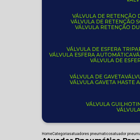
VÁLVULA DE RETENÇÃO D
VÁLVULA DE RETENÇÃO 
VÁLVULA RETENÇÃO D
VÁLVULA DE ESFERA TRIPA
VÁLVULA ESFERA AUTOMÁTICA
V
VÁLVULA DE ESFE
VÁLVULA DE GAVETA
VÁL
VÁLVULA GAVETA HASTE
VÁLVULA GUILHOT
VÁLVUL
Home
Categorias
atuadores pneumaticos
atuador pneuma