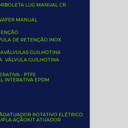
BORBOLETA LUG MANUAL CR
 WAFER MANUAL
ETENÇÃO
LVULA DE RETENÇÃO INOX
TA
VÁLVULAS GUILHOTINA
A
VÁLVULA GUILHOTINA
ERATIVA - PTFE
AL INTERATIVA EPDM
ÇÃO
ATUADOR ROTATIVO ELÉTRICO
UPLA AÇÃO
KIT ATUADOR