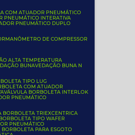
LA COM ATUADOR PNEUMÁTICO
R PNEUMÁTICO INTERATIVA
UADOR PNEUMÁTICO DUPLO
OR
MANÔMETRO DE COMPRESSOR
ÇÃO ALTA TEMPERATURA
EDAÇÃO BUNA
VEDAÇÃO BUNA N
RBOLETA TIPO LUG
ORBOLETA COM ATUADOR
VA
VÁLVULA BORBOLETA INTERLOK
ADOR PNEUMÁTICO
A BORBOLETA TRIEXCENTRICA
 BORBOLETA TIPO WAFER
DOR PNEUMÁTICO
A BORBOLETA PARA ESGOTO
ÁTICA