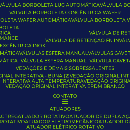
VÁLVULA BORBOLETA LUG AUTOMÁTICA
VÁLVULA 
VÁLVULA BORBOLETA CONCÊNTRICA WAFER
BOLETA WAFER AUTOMÁTICA
VÁLVULA BORBOLETA
RBOLETA
RICA
VÁLVULA DE R
RMANCE
VÁLVULA DE RETENÇÃO FN IN
VÁ
 EXCÊNTRICA INOX
OMÁTICA
VÁLVULAS ESFERA MANUAL
VÁLVULAS GAVE
MÁTICA
VÁLVULA ESFERA MANUAL
VÁLVULA GAVET
VEDAÇÕES E DEMAIS SOBRESSALENTES
INAL INTERATIVA - BUNA (2)
VEDAÇÃO ORIGINAL INT
L INTERATIVA ALTA TEMPERATURA
VEDAÇÃO ORIGIN
VEDAÇÃO ORIGINAL INTERATIVA EPDM BRANCO
CONTATO
ATUADORES
ACTREG
ATUADOR ROTATIVO
ATUADOR DE DUPLA A
 ROTATIVO
ATUADOR ELETROMECÂNICO
ATUADOR D
ATUADOR ELÉTRICO ROTATIVO