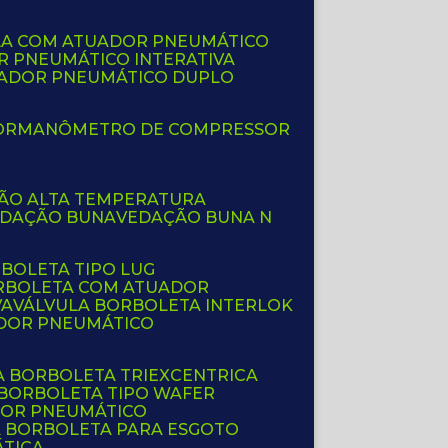
LA COM ATUADOR PNEUMÁTICO
R PNEUMÁTICO INTERATIVA
UADOR PNEUMÁTICO DUPLO
OR
MANÔMETRO DE COMPRESSOR
ÇÃO ALTA TEMPERATURA
EDAÇÃO BUNA
VEDAÇÃO BUNA N
RBOLETA TIPO LUG
ORBOLETA COM ATUADOR
VA
VÁLVULA BORBOLETA INTERLOK
ADOR PNEUMÁTICO
A BORBOLETA TRIEXCENTRICA
 BORBOLETA TIPO WAFER
DOR PNEUMÁTICO
A BORBOLETA PARA ESGOTO
ÁTICA