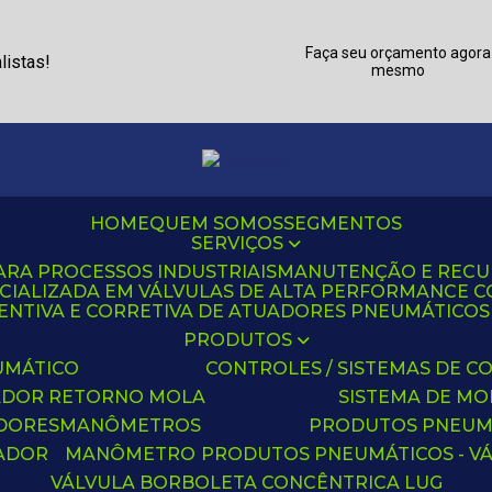
Faça seu orçamento agora
listas!
mesmo
HOME
QUEM SOMOS
SEGMENTOS
SERVIÇOS
ARA PROCESSOS INDUSTRIAIS
MANUTENÇÃO E REC
CIALIZADA EM VÁLVULAS DE ALTA PERFORMANCE C
NTIVA E CORRETIVA DE ATUADORES PNEUMÁTICOS C
PRODUTOS
UMÁTICO
CONTROLES / SISTEMAS DE
ADOR RETORNO MOLA
SISTEMA DE M
ADORES
MANÔMETROS
PRODUTOS PNEUM
UADOR
MANÔMETRO
PRODUTOS PNEUMÁTICOS - V
VÁLVULA BORBOLETA CONCÊNTRICA LUG