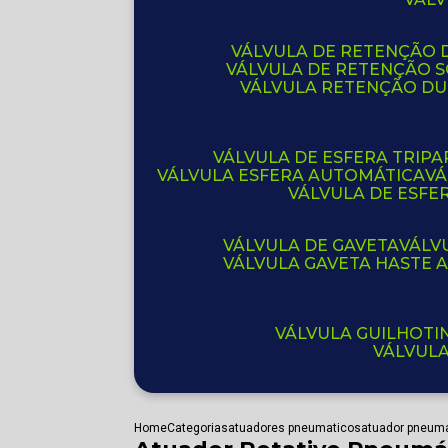
VÁLVULA DE RETENÇÃO D
VÁLVULA DE RETENÇÃO 
VÁLVULA RETENÇÃO D
VÁLVULA DE ESFERA TRIPA
VÁLVULA ESFERA AUTOMÁTICA
V
VÁLVULA DE ESFE
VÁLVULA DE GAVETA
VÁL
VÁLVULA GAVETA HASTE
VÁLVULA GUILHOT
VÁLVUL
Home
Categorias
atuadores pneumaticos
atuador pneuma