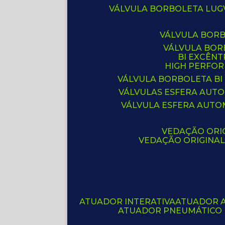
VÁLVULA BORBOLETA LUG
VÁLVULA BOR
VÁLVULA BO
BI EXCÊNT
HIGH PERFO
VÁLVULA BORBOLETA BI
VÁLVULAS ESFERA AUT
VÁLVULA ESFERA AUTO
VEDAÇÃO ORIG
VEDAÇÃO ORIGINA
ATUADOR INTERATIVA
ATUADOR 
ATUADOR PNEUMÁTICO