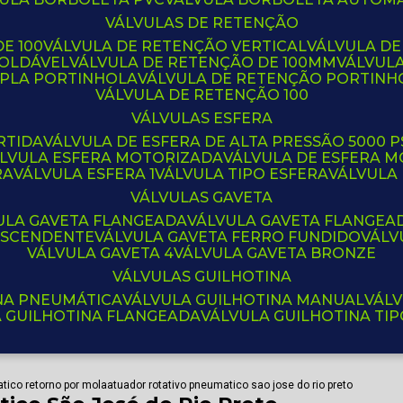
VÁLVULAS DE RETENÇÃO
E 100
VÁLVULA DE RETENÇÃO VERTICAL
VÁLVULA D
SOLDÁVEL
VÁLVULA DE RETENÇÃO DE 100MM
VÁLVUL
UPLA PORTINHOLA
VÁLVULA DE RETENÇÃO PORTINH
VÁLVULA DE RETENÇÃO 100
VÁLVULAS ESFERA
RTIDA
VÁLVULA DE ESFERA DE ALTA PRESSÃO 5000 P
ÁLVULA ESFERA MOTORIZADA
VÁLVULA DE ESFERA
RA
VÁLVULA ESFERA 1
VÁLVULA TIPO ESFERA
VÁLVULA
VÁLVULAS GAVETA
VULA GAVETA FLANGEADA
VÁLVULA GAVETA FLANGEA
 ASCENDENTE
VÁLVULA GAVETA FERRO FUNDIDO
VÁL
VÁLVULA GAVETA 4
VÁLVULA GAVETA BRONZE
VÁLVULAS GUILHOTINA
INA PNEUMÁTICA
VÁLVULA GUILHOTINA MANUAL
VÁL
A GUILHOTINA FLANGEADA
VÁLVULA GUILHOTINA TI
tico retorno por mola
atuador rotativo pneumatico sao jose do rio preto