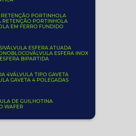
E RETENÇÃO PORTINHOLA
A RETENÇÃO PORTINHOLA
OLA EM FERRO FUNDIDO
SI
VÁLVULA ESFERA ATUADA
 MONOBLOCO
VÁLVULA ESFERA INOX
 ESFERA BIPARTIDA
DA 4
VÁLVULA TIPO GAVETA
VULA GAVETA 4 POLEGADAS
VULA DE GUILHOTINA
PO WAFER