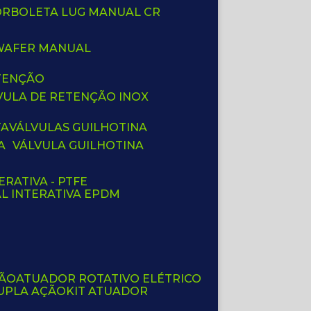
BORBOLETA LUG MANUAL CR
 WAFER MANUAL
ETENÇÃO
LVULA DE RETENÇÃO INOX
TA
VÁLVULAS GUILHOTINA
A
VÁLVULA GUILHOTINA
ERATIVA - PTFE
AL INTERATIVA EPDM
ÇÃO
ATUADOR ROTATIVO ELÉTRICO
UPLA AÇÃO
KIT ATUADOR