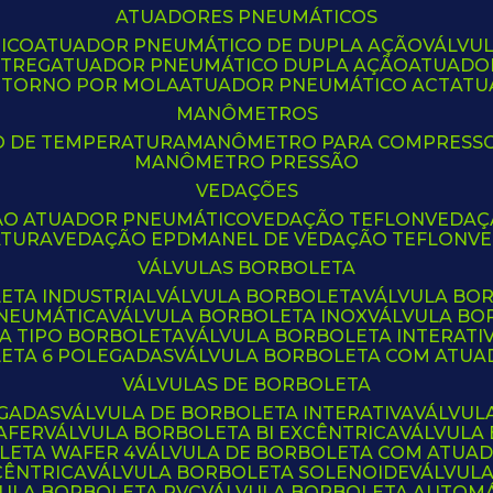
ATUADORES PNEUMÁTICOS
ICO
ATUADOR PNEUMÁTICO DE DUPLA AÇÃO
VÁLVU
CTREG
ATUADOR PNEUMÁTICO DUPLA AÇÃO
ATUADO
ETORNO POR MOLA
ATUADOR PNEUMÁTICO ACT
AT
MANÔMETROS
O DE TEMPERATURA
MANÔMETRO PARA COMPRESS
MANÔMETRO PRESSÃO
VEDAÇÕES
ÃO ATUADOR PNEUMÁTICO
VEDAÇÃO TEFLON
VEDA
ATURA
VEDAÇÃO EPDM
ANEL DE VEDAÇÃO TEFLON
V
VÁLVULAS BORBOLETA
ETA INDUSTRIAL
VÁLVULA BORBOLETA
VÁLVULA BO
PNEUMÁTICA
VÁLVULA BORBOLETA INOX
VÁLVULA B
LA TIPO BORBOLETA
VÁLVULA BORBOLETA INTERATI
LETA 6 POLEGADAS
VÁLVULA BORBOLETA COM ATU
VÁLVULAS DE BORBOLETA
EGADAS
VÁLVULA DE BORBOLETA INTERATIVA
VÁLVUL
AFER
VÁLVULA BORBOLETA BI EXCÊNTRICA
VÁLVULA
LETA WAFER 4
VÁLVULA DE BORBOLETA COM ATUA
CÊNTRICA
VÁLVULA BORBOLETA SOLENOIDE
VÁLVUL
VULA BORBOLETA PVC
VÁLVULA BORBOLETA AUTOM