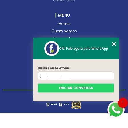
MENU
Home
Quem somos
Segmentos
Serviços
Olá! Fale agora pelo WhatsApp
Produtos
Contato
Categorias
Insira seu telefone
Mapa do site
INICIAR CONVERSA
Copyright © Ferroleto. (Lei 9610 de 19/02/1998)
1
HTML
CSS