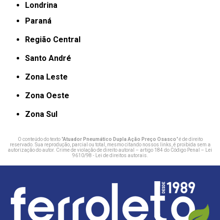
Londrina
Paraná
Região Central
Santo André
Zona Leste
Zona Oeste
Zona Sul
O conteúdo do texto "
Atuador Pneumático Dupla Ação Preço Osasco
" é de direito
reservado. Sua reprodução, parcial ou total, mesmo citando nossos links, é proibida sem a
autorização do autor. Crime de violação de direito autoral – artigo 184 do Código Penal –
Lei
9610/98 - Lei de direitos autorais
.