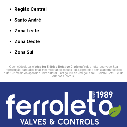
Região Central
Santo André
Zona Leste
Zona Oeste
Zona Sul
O conteúdo do texto "
Atuador Elétrico Rotativo Diadema
" é de direito reservado. Sua
reprodução, parcial ou total, mesmo citando nossos links, é proibida sem a autorização do
autor. Crime de violação de direito autoral – artigo 184 do Código Penal –
Lei 9610/98 - Lei de
direitos autorais
.