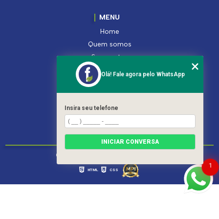
MENU
Home
Quem somos
Segmentos
Serviços
Olá! Fale agora pelo WhatsApp
Produtos
Contato
Categorias
Insira seu telefone
Mapa do site
INICIAR CONVERSA
Copyright © Ferroleto. (Lei 9610 de 19/02/1998)
1
HTML
CSS