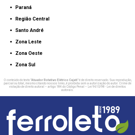
Paraná
Região Central
Santo André
Zona Leste
Zona Oeste
Zona Sul
O conteúdo do texto "
Atuador Rotativo Elétrico Cajati
" é de direito reservado. Sua reprodução,
parcial ou total, mesmo citando nossos links, é proibida sem a autorização do autor. Crime de
violação de direito autoral – artigo 184 do Código Penal –
Lei 9610/98 - Lei de direitos
autorais
.