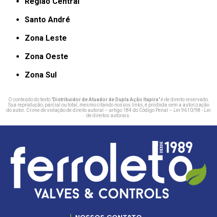
Região Central
Santo André
Zona Leste
Zona Oeste
Zona Sul
O conteúdo do texto "
Distribuidor de Atuador de Dupla Ação Itapira
" é de direito reservado.
Sua reprodução, parcial ou total, mesmo citando nossos links, é proibida sem a autorização
do autor. Crime de violação de direito autoral – artigo 184 do Código Penal –
Lei 9610/98 - Lei
de direitos autorais
.