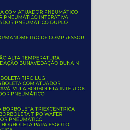
LA COM ATUADOR PNEUMÁTICO
R PNEUMÁTICO INTERATIVA
UADOR PNEUMÁTICO DUPLO
OR
MANÔMETRO DE COMPRESSOR
ÇÃO ALTA TEMPERATURA
EDAÇÃO BUNA
VEDAÇÃO BUNA N
RBOLETA TIPO LUG
ORBOLETA COM ATUADOR
VA
VÁLVULA BORBOLETA INTERLOK
ADOR PNEUMÁTICO
A BORBOLETA TRIEXCENTRICA
 BORBOLETA TIPO WAFER
DOR PNEUMÁTICO
A BORBOLETA PARA ESGOTO
ÁTICA