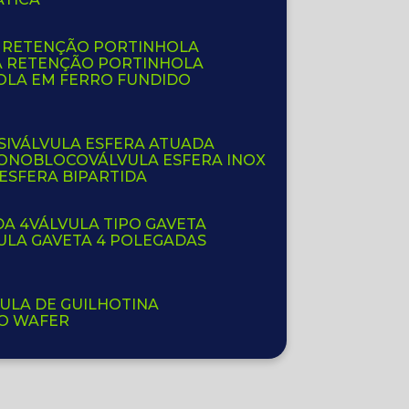
E RETENÇÃO PORTINHOLA
A RETENÇÃO PORTINHOLA
OLA EM FERRO FUNDIDO
SI
VÁLVULA ESFERA ATUADA
 MONOBLOCO
VÁLVULA ESFERA INOX
 ESFERA BIPARTIDA
DA 4
VÁLVULA TIPO GAVETA
VULA GAVETA 4 POLEGADAS
VULA DE GUILHOTINA
PO WAFER