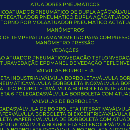
ATUADORES PNEUMÁTICOS
ICO
ATUADOR PNEUMÁTICO DE DUPLA AÇÃO
VÁLVU
CTREG
ATUADOR PNEUMÁTICO DUPLA AÇÃO
ATUADO
ETORNO POR MOLA
ATUADOR PNEUMÁTICO ACT
AT
MANÔMETROS
O DE TEMPERATURA
MANÔMETRO PARA COMPRESS
MANÔMETRO PRESSÃO
VEDAÇÕES
ÃO ATUADOR PNEUMÁTICO
VEDAÇÃO TEFLON
VEDA
ATURA
VEDAÇÃO EPDM
ANEL DE VEDAÇÃO TEFLON
V
VÁLVULAS BORBOLETA
ETA INDUSTRIAL
VÁLVULA BORBOLETA
VÁLVULA BO
PNEUMÁTICA
VÁLVULA BORBOLETA INOX
VÁLVULA B
LA TIPO BORBOLETA
VÁLVULA BORBOLETA INTERATI
LETA 6 POLEGADAS
VÁLVULA BORBOLETA COM ATU
VÁLVULAS DE BORBOLETA
EGADAS
VÁLVULA DE BORBOLETA INTERATIVA
VÁLVUL
AFER
VÁLVULA BORBOLETA BI EXCÊNTRICA
VÁLVULA
LETA WAFER 4
VÁLVULA DE BORBOLETA COM ATUA
CÊNTRICA
VÁLVULA BORBOLETA SOLENOIDE
VÁLVUL
VULA BORBOLETA PVC
VÁLVULA BORBOLETA AUTOM