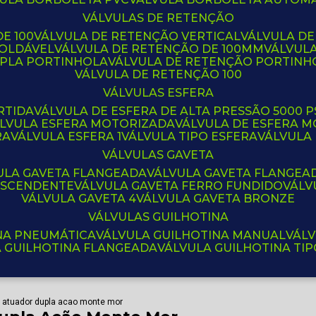
VÁLVULAS DE RETENÇÃO
E 100
VÁLVULA DE RETENÇÃO VERTICAL
VÁLVULA D
SOLDÁVEL
VÁLVULA DE RETENÇÃO DE 100MM
VÁLVUL
UPLA PORTINHOLA
VÁLVULA DE RETENÇÃO PORTINH
VÁLVULA DE RETENÇÃO 100
VÁLVULAS ESFERA
RTIDA
VÁLVULA DE ESFERA DE ALTA PRESSÃO 5000 P
ÁLVULA ESFERA MOTORIZADA
VÁLVULA DE ESFERA
RA
VÁLVULA ESFERA 1
VÁLVULA TIPO ESFERA
VÁLVULA
VÁLVULAS GAVETA
VULA GAVETA FLANGEADA
VÁLVULA GAVETA FLANGEA
 ASCENDENTE
VÁLVULA GAVETA FERRO FUNDIDO
VÁL
VÁLVULA GAVETA 4
VÁLVULA GAVETA BRONZE
VÁLVULAS GUILHOTINA
INA PNEUMÁTICA
VÁLVULA GUILHOTINA MANUAL
VÁL
A GUILHOTINA FLANGEADA
VÁLVULA GUILHOTINA TI
de atuador dupla acao monte mor