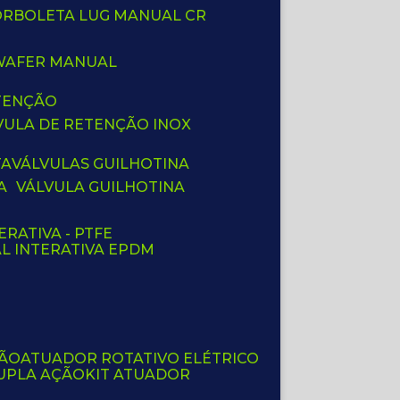
BORBOLETA LUG MANUAL CR
 WAFER MANUAL
ETENÇÃO
LVULA DE RETENÇÃO INOX
TA
VÁLVULAS GUILHOTINA
A
VÁLVULA GUILHOTINA
ERATIVA - PTFE
AL INTERATIVA EPDM
ÇÃO
ATUADOR ROTATIVO ELÉTRICO
UPLA AÇÃO
KIT ATUADOR