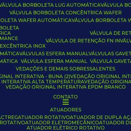
VÁLVULA BORBOLETA LUG AUTOMÁTICA
VÁLVULA 
VÁLVULA BORBOLETA CONCÊNTRICA WAFER
BOLETA WAFER AUTOMÁTICA
VÁLVULA BORBOLETA
RBOLETA
RICA
VÁLVULA DE R
RMANCE
VÁLVULA DE RETENÇÃO FN IN
VÁ
 EXCÊNTRICA INOX
OMÁTICA
VÁLVULAS ESFERA MANUAL
VÁLVULAS GAVE
MÁTICA
VÁLVULA ESFERA MANUAL
VÁLVULA GAVET
VEDAÇÕES E DEMAIS SOBRESSALENTES
INAL INTERATIVA - BUNA (2)
VEDAÇÃO ORIGINAL INT
L INTERATIVA ALTA TEMPERATURA
VEDAÇÃO ORIGIN
VEDAÇÃO ORIGINAL INTERATIVA EPDM BRANCO
CONTATO
ATUADORES
ACTREG
ATUADOR ROTATIVO
ATUADOR DE DUPLA A
 ROTATIVO
ATUADOR ELETROMECÂNICO
ATUADOR D
ATUADOR ELÉTRICO ROTATIVO