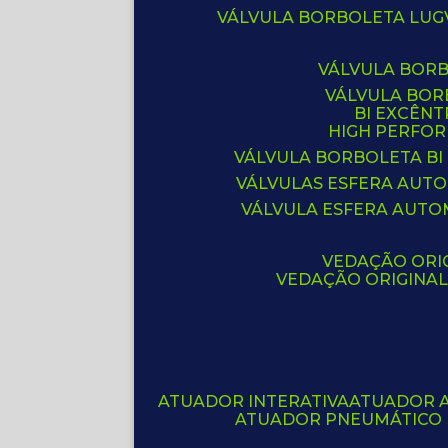
VÁLVULA BORBOLETA LUG
VÁLVULA BOR
VÁLVULA BO
BI EXCÊNT
HIGH PERFO
VÁLVULA BORBOLETA BI
VÁLVULAS ESFERA AUT
VÁLVULA ESFERA AUTO
VEDAÇÃO ORIG
VEDAÇÃO ORIGINA
ATUADOR INTERATIVA
ATUADOR 
ATUADOR PNEUMÁTICO