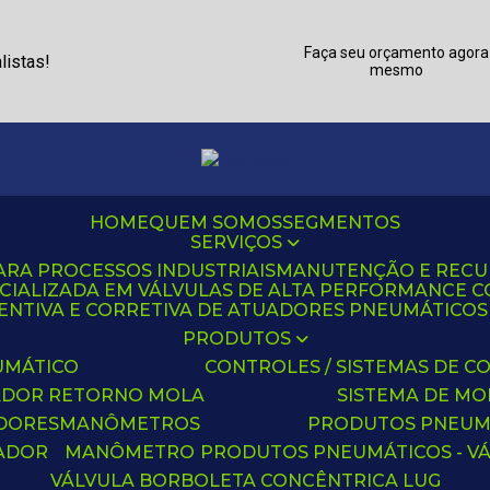
Faça seu orçamento agora
listas!
mesmo
HOME
QUEM SOMOS
SEGMENTOS
SERVIÇOS
ARA PROCESSOS INDUSTRIAIS
MANUTENÇÃO E REC
CIALIZADA EM VÁLVULAS DE ALTA PERFORMANCE C
NTIVA E CORRETIVA DE ATUADORES PNEUMÁTICOS C
PRODUTOS
UMÁTICO
CONTROLES / SISTEMAS DE
ADOR RETORNO MOLA
SISTEMA DE M
ADORES
MANÔMETROS
PRODUTOS PNEUM
UADOR
MANÔMETRO
PRODUTOS PNEUMÁTICOS - V
VÁLVULA BORBOLETA CONCÊNTRICA LUG