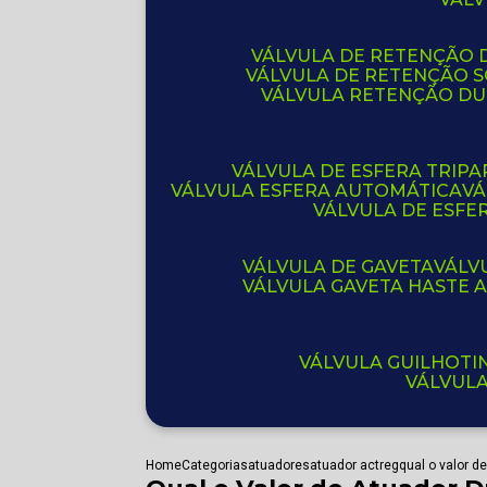
VÁLVULA DE RETENÇÃO D
VÁLVULA DE RETENÇÃO 
VÁLVULA RETENÇÃO D
VÁLVULA DE ESFERA TRIPA
VÁLVULA ESFERA AUTOMÁTICA
V
VÁLVULA DE ESFE
VÁLVULA DE GAVETA
VÁL
VÁLVULA GAVETA HASTE
VÁLVULA GUILHOT
VÁLVUL
Home
Categorias
atuadores
atuador actreg
qual o valor 