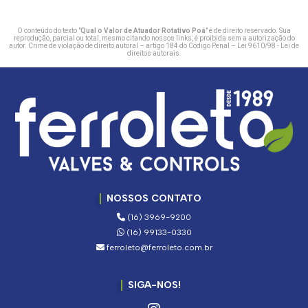
O conteúdo do texto "
Qual o Valor de Atuador Rotativo Poá
" é de direito reservado. Sua
reprodução, parcial ou total, mesmo citando nossos links, é proibida sem a autorização do
autor. Crime de violação de direito autoral – artigo 184 do Código Penal –
Lei 9610/98 - Lei de
direitos autorais
.
NOSSOS CONTATO
(16) 3969-9200
(16) 99133-0330
ferroleto@ferroleto.com.br
SIGA-NOS!