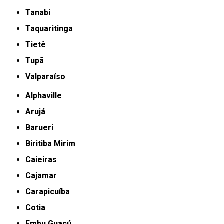
Tanabi
Taquaritinga
Tietê
Tupã
Valparaíso
Alphaville
Arujá
Barueri
Biritiba Mirim
Caieiras
Cajamar
Carapicuíba
Cotia
Embu Guaçú