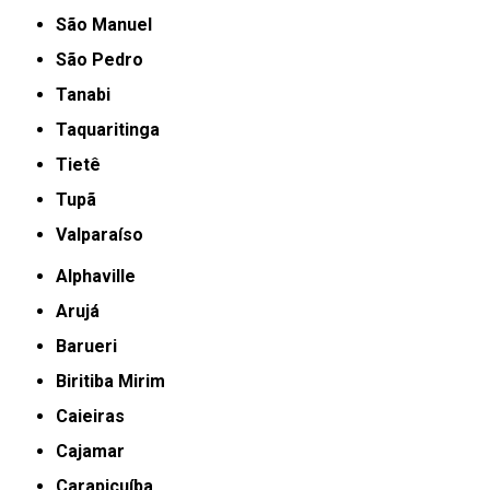
São Manuel
São Pedro
Tanabi
Taquaritinga
Tietê
Tupã
Valparaíso
Alphaville
Arujá
Barueri
Biritiba Mirim
Caieiras
Cajamar
Carapicuíba