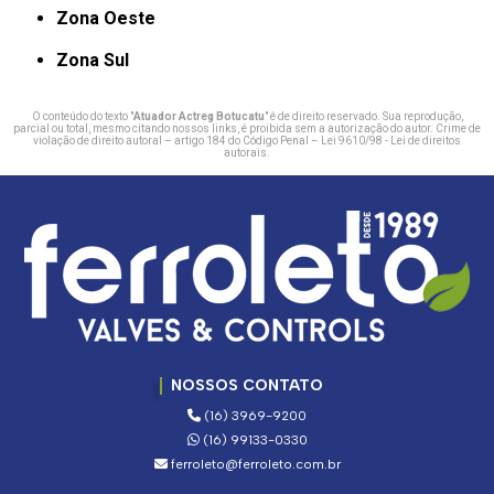
Zona Oeste
Zona Sul
O conteúdo do texto "
Atuador Actreg Botucatu
" é de direito reservado. Sua reprodução,
parcial ou total, mesmo citando nossos links, é proibida sem a autorização do autor. Crime de
violação de direito autoral – artigo 184 do Código Penal –
Lei 9610/98 - Lei de direitos
autorais
.
NOSSOS CONTATO
(16) 3969-9200
(16) 99133-0330
ferroleto@ferroleto.com.br