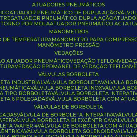
ATUADORES PNEUMÁTICOS
ICO
ATUADOR PNEUMÁTICO DE DUPLA AÇÃO
VÁLVU
CTREG
ATUADOR PNEUMÁTICO DUPLA AÇÃO
ATUADO
ETORNO POR MOLA
ATUADOR PNEUMÁTICO ACT
AT
MANÔMETROS
O DE TEMPERATURA
MANÔMETRO PARA COMPRESS
MANÔMETRO PRESSÃO
VEDAÇÕES
ÃO ATUADOR PNEUMÁTICO
VEDAÇÃO TEFLON
VEDA
ATURA
VEDAÇÃO EPDM
ANEL DE VEDAÇÃO TEFLON
V
VÁLVULAS BORBOLETA
ETA INDUSTRIAL
VÁLVULA BORBOLETA
VÁLVULA BO
PNEUMÁTICA
VÁLVULA BORBOLETA INOX
VÁLVULA B
LA TIPO BORBOLETA
VÁLVULA BORBOLETA INTERATI
LETA 6 POLEGADAS
VÁLVULA BORBOLETA COM ATU
VÁLVULAS DE BORBOLETA
EGADAS
VÁLVULA DE BORBOLETA INTERATIVA
VÁLVUL
AFER
VÁLVULA BORBOLETA BI EXCÊNTRICA
VÁLVULA
LETA WAFER 4
VÁLVULA DE BORBOLETA COM ATUA
CÊNTRICA
VÁLVULA BORBOLETA SOLENOIDE
VÁLVUL
VULA BORBOLETA PVC
VÁLVULA BORBOLETA AUTOM