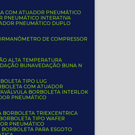
LA COM ATUADOR PNEUMÁTICO
R PNEUMÁTICO INTERATIVA
UADOR PNEUMÁTICO DUPLO
OR
MANÔMETRO DE COMPRESSOR
ÇÃO ALTA TEMPERATURA
EDAÇÃO BUNA
VEDAÇÃO BUNA N
RBOLETA TIPO LUG
ORBOLETA COM ATUADOR
VA
VÁLVULA BORBOLETA INTERLOK
ADOR PNEUMÁTICO
A BORBOLETA TRIEXCENTRICA
 BORBOLETA TIPO WAFER
DOR PNEUMÁTICO
A BORBOLETA PARA ESGOTO
ÁTICA