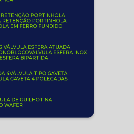
E RETENÇÃO PORTINHOLA
A RETENÇÃO PORTINHOLA
OLA EM FERRO FUNDIDO
SI
VÁLVULA ESFERA ATUADA
 MONOBLOCO
VÁLVULA ESFERA INOX
 ESFERA BIPARTIDA
DA 4
VÁLVULA TIPO GAVETA
VULA GAVETA 4 POLEGADAS
VULA DE GUILHOTINA
PO WAFER