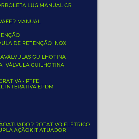
BORBOLETA LUG MANUAL CR
 WAFER MANUAL
ETENÇÃO
LVULA DE RETENÇÃO INOX
TA
VÁLVULAS GUILHOTINA
A
VÁLVULA GUILHOTINA
ERATIVA - PTFE
AL INTERATIVA EPDM
ÇÃO
ATUADOR ROTATIVO ELÉTRICO
UPLA AÇÃO
KIT ATUADOR