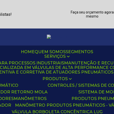
Faça seu orçamento agora
listas!
mesmo
HOME
QUEM SOMOS
SEGMENTOS
SERVIÇOS
ARA PROCESSOS INDUSTRIAIS
MANUTENÇÃO E REC
CIALIZADA EM VÁLVULAS DE ALTA PERFORMANCE C
NTIVA E CORRETIVA DE ATUADORES PNEUMÁTICOS C
PRODUTOS
UMÁTICO
CONTROLES / SISTEMAS DE
ADOR RETORNO MOLA
SISTEMA DE M
ADORES
MANÔMETROS
PRODUTOS PNEUM
UADOR
MANÔMETRO
PRODUTOS PNEUMÁTICOS - V
VÁLVULA BORBOLETA CONCÊNTRICA LUG