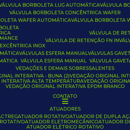
VÁLVULA BORBOLETA LUG AUTOMÁTICA
VÁLVULA 
VÁLVULA BORBOLETA CONCÊNTRICA WAFER
BOLETA WAFER AUTOMÁTICA
VÁLVULA BORBOLETA
RBOLETA
RICA
VÁLVULA DE R
RMANCE
VÁLVULA DE RETENÇÃO FN IN
VÁ
 EXCÊNTRICA INOX
OMÁTICA
VÁLVULAS ESFERA MANUAL
VÁLVULAS GAVE
MÁTICA
VÁLVULA ESFERA MANUAL
VÁLVULA GAVET
VEDAÇÕES E DEMAIS SOBRESSALENTES
INAL INTERATIVA - BUNA (2)
VEDAÇÃO ORIGINAL INT
L INTERATIVA ALTA TEMPERATURA
VEDAÇÃO ORIGIN
VEDAÇÃO ORIGINAL INTERATIVA EPDM BRANCO
CONTATO
ATUADORES
ACTREG
ATUADOR ROTATIVO
ATUADOR DE DUPLA A
 ROTATIVO
ATUADOR ELETROMECÂNICO
ATUADOR D
ATUADOR ELÉTRICO ROTATIVO