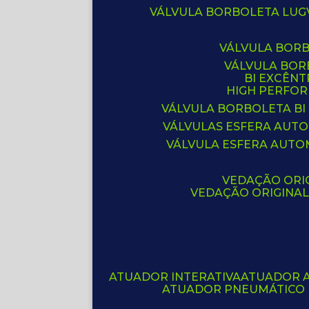
VÁLVULA BORBOLETA LUG
VÁLVULA BOR
VÁLVULA BO
BI EXCÊNT
HIGH PERFO
VÁLVULA BORBOLETA BI
VÁLVULAS ESFERA AUT
VÁLVULA ESFERA AUTO
VEDAÇÃO ORIG
VEDAÇÃO ORIGINA
ATUADOR INTERATIVA
ATUADOR 
ATUADOR PNEUMÁTICO