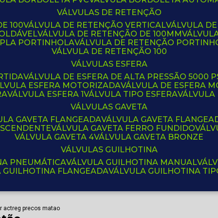
VÁLVULAS DE RETENÇÃO
E 100
VÁLVULA DE RETENÇÃO VERTICAL
VÁLVULA D
SOLDÁVEL
VÁLVULA DE RETENÇÃO DE 100MM
VÁLVUL
UPLA PORTINHOLA
VÁLVULA DE RETENÇÃO PORTINH
VÁLVULA DE RETENÇÃO 100
VÁLVULAS ESFERA
RTIDA
VÁLVULA DE ESFERA DE ALTA PRESSÃO 5000 P
ÁLVULA ESFERA MOTORIZADA
VÁLVULA DE ESFERA
RA
VÁLVULA ESFERA 1
VÁLVULA TIPO ESFERA
VÁLVULA
VÁLVULAS GAVETA
VULA GAVETA FLANGEADA
VÁLVULA GAVETA FLANGEA
 ASCENDENTE
VÁLVULA GAVETA FERRO FUNDIDO
VÁL
VÁLVULA GAVETA 4
VÁLVULA GAVETA BRONZE
VÁLVULAS GUILHOTINA
INA PNEUMÁTICA
VÁLVULA GUILHOTINA MANUAL
VÁL
A GUILHOTINA FLANGEADA
VÁLVULA GUILHOTINA TI
r actreg precos matao