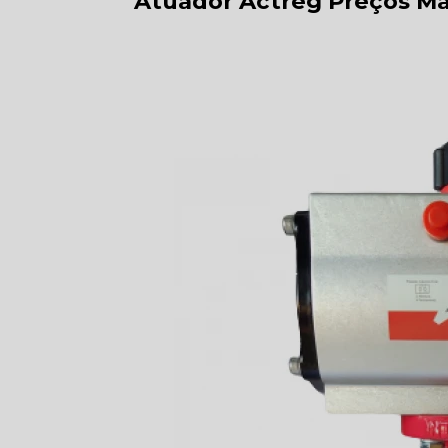
Atuador Actreg Preços M