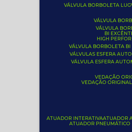
VÁLVULA BORBOLETA LUG
VÁLVULA BOR
VÁLVULA BO
BI EXCÊNT
HIGH PERFO
VÁLVULA BORBOLETA BI
VÁLVULAS ESFERA AUT
VÁLVULA ESFERA AUTO
VEDAÇÃO ORIG
VEDAÇÃO ORIGINA
ATUADOR INTERATIVA
ATUADOR 
ATUADOR PNEUMÁTICO