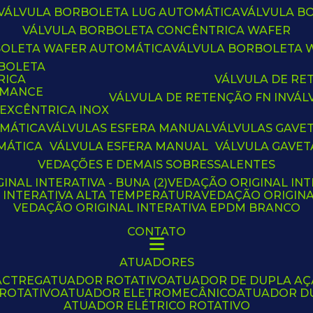
VÁLVULA BORBOLETA LUG AUTOMÁTICA
VÁLVULA 
VÁLVULA BORBOLETA CONCÊNTRICA WAFER
BOLETA WAFER AUTOMÁTICA
VÁLVULA BORBOLETA
RBOLETA
RICA
VÁLVULA DE R
RMANCE
VÁLVULA DE RETENÇÃO FN IN
VÁ
 EXCÊNTRICA INOX
OMÁTICA
VÁLVULAS ESFERA MANUAL
VÁLVULAS GAVE
MÁTICA
VÁLVULA ESFERA MANUAL
VÁLVULA GAVET
VEDAÇÕES E DEMAIS SOBRESSALENTES
INAL INTERATIVA - BUNA (2)
VEDAÇÃO ORIGINAL INT
L INTERATIVA ALTA TEMPERATURA
VEDAÇÃO ORIGIN
VEDAÇÃO ORIGINAL INTERATIVA EPDM BRANCO
CONTATO
ATUADORES
ACTREG
ATUADOR ROTATIVO
ATUADOR DE DUPLA A
 ROTATIVO
ATUADOR ELETROMECÂNICO
ATUADOR D
ATUADOR ELÉTRICO ROTATIVO