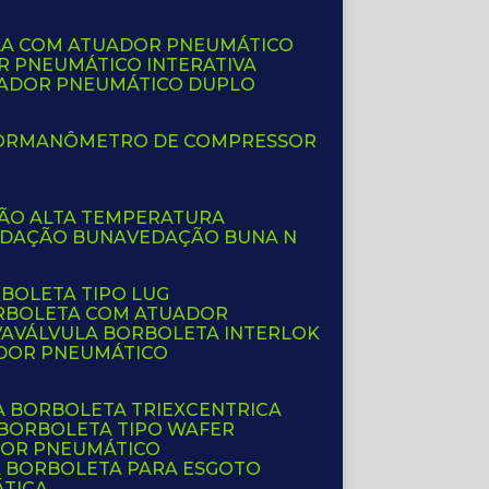
LA COM ATUADOR PNEUMÁTICO
R PNEUMÁTICO INTERATIVA
UADOR PNEUMÁTICO DUPLO
OR
MANÔMETRO DE COMPRESSOR
ÇÃO ALTA TEMPERATURA
EDAÇÃO BUNA
VEDAÇÃO BUNA N
RBOLETA TIPO LUG
ORBOLETA COM ATUADOR
VA
VÁLVULA BORBOLETA INTERLOK
ADOR PNEUMÁTICO
A BORBOLETA TRIEXCENTRICA
 BORBOLETA TIPO WAFER
DOR PNEUMÁTICO
A BORBOLETA PARA ESGOTO
ÁTICA