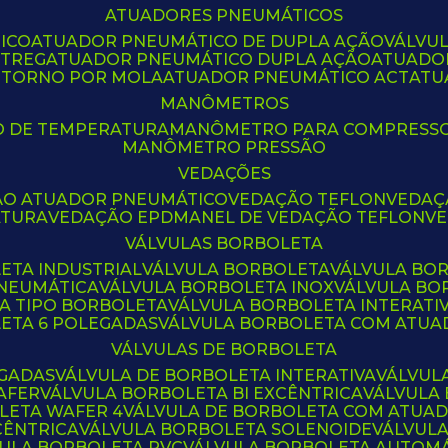
ATUADORES PNEUMÁTICOS
ICO
ATUADOR PNEUMÁTICO DE DUPLA AÇÃO
VÁLVU
CTREG
ATUADOR PNEUMÁTICO DUPLA AÇÃO
ATUADO
ETORNO POR MOLA
ATUADOR PNEUMÁTICO ACT
AT
MANÔMETROS
O DE TEMPERATURA
MANÔMETRO PARA COMPRESS
MANÔMETRO PRESSÃO
VEDAÇÕES
ÃO ATUADOR PNEUMÁTICO
VEDAÇÃO TEFLON
VEDA
ATURA
VEDAÇÃO EPDM
ANEL DE VEDAÇÃO TEFLON
V
VÁLVULAS BORBOLETA
ETA INDUSTRIAL
VÁLVULA BORBOLETA
VÁLVULA BO
PNEUMÁTICA
VÁLVULA BORBOLETA INOX
VÁLVULA B
LA TIPO BORBOLETA
VÁLVULA BORBOLETA INTERATI
LETA 6 POLEGADAS
VÁLVULA BORBOLETA COM ATU
VÁLVULAS DE BORBOLETA
EGADAS
VÁLVULA DE BORBOLETA INTERATIVA
VÁLVUL
AFER
VÁLVULA BORBOLETA BI EXCÊNTRICA
VÁLVULA
LETA WAFER 4
VÁLVULA DE BORBOLETA COM ATUA
CÊNTRICA
VÁLVULA BORBOLETA SOLENOIDE
VÁLVUL
VULA BORBOLETA PVC
VÁLVULA BORBOLETA AUTOM