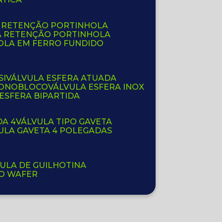
E RETENÇÃO PORTINHOLA
A RETENÇÃO PORTINHOLA
OLA EM FERRO FUNDIDO
SI
VÁLVULA ESFERA ATUADA
 MONOBLOCO
VÁLVULA ESFERA INOX
 ESFERA BIPARTIDA
DA 4
VÁLVULA TIPO GAVETA
VULA GAVETA 4 POLEGADAS
VULA DE GUILHOTINA
PO WAFER