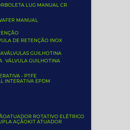
BORBOLETA LUG MANUAL CR
 WAFER MANUAL
ETENÇÃO
LVULA DE RETENÇÃO INOX
TA
VÁLVULAS GUILHOTINA
A
VÁLVULA GUILHOTINA
ERATIVA - PTFE
AL INTERATIVA EPDM
ÇÃO
ATUADOR ROTATIVO ELÉTRICO
UPLA AÇÃO
KIT ATUADOR