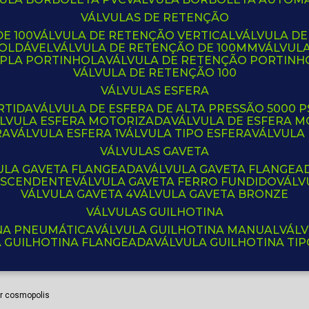
VÁLVULAS DE RETENÇÃO
E 100
VÁLVULA DE RETENÇÃO VERTICAL
VÁLVULA D
SOLDÁVEL
VÁLVULA DE RETENÇÃO DE 100MM
VÁLVUL
UPLA PORTINHOLA
VÁLVULA DE RETENÇÃO PORTINH
VÁLVULA DE RETENÇÃO 100
VÁLVULAS ESFERA
RTIDA
VÁLVULA DE ESFERA DE ALTA PRESSÃO 5000 P
ÁLVULA ESFERA MOTORIZADA
VÁLVULA DE ESFERA
RA
VÁLVULA ESFERA 1
VÁLVULA TIPO ESFERA
VÁLVULA
VÁLVULAS GAVETA
VULA GAVETA FLANGEADA
VÁLVULA GAVETA FLANGEA
 ASCENDENTE
VÁLVULA GAVETA FERRO FUNDIDO
VÁL
VÁLVULA GAVETA 4
VÁLVULA GAVETA BRONZE
VÁLVULAS GUILHOTINA
INA PNEUMÁTICA
VÁLVULA GUILHOTINA MANUAL
VÁL
A GUILHOTINA FLANGEADA
VÁLVULA GUILHOTINA TI
r cosmopolis