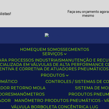
Faça seu orçamento agora
listas!
mesmo
HOME
QUEM SOMOS
SEGMENTOS
SERVIÇOS
ARA PROCESSOS INDUSTRIAIS
MANUTENÇÃO E REC
CIALIZADA EM VÁLVULAS DE ALTA PERFORMANCE C
NTIVA E CORRETIVA DE ATUADORES PNEUMÁTICOS C
PRODUTOS
UMÁTICO
CONTROLES / SISTEMAS DE
ADOR RETORNO MOLA
SISTEMA DE M
ADORES
MANÔMETROS
PRODUTOS PNEUM
UADOR
MANÔMETRO
PRODUTOS PNEUMÁTICOS - V
VÁLVULA BORBOLETA CONCÊNTRICA LUG