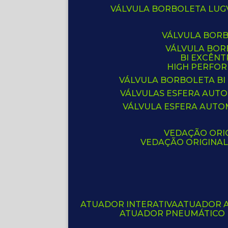
VÁLVULA BORBOLETA LUG
VÁLVULA BOR
VÁLVULA BO
BI EXCÊNT
HIGH PERFO
VÁLVULA BORBOLETA BI
VÁLVULAS ESFERA AUT
VÁLVULA ESFERA AUTO
VEDAÇÃO ORIG
VEDAÇÃO ORIGINA
ATUADOR INTERATIVA
ATUADOR 
ATUADOR PNEUMÁTICO