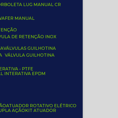
BORBOLETA LUG MANUAL CR
 WAFER MANUAL
ETENÇÃO
LVULA DE RETENÇÃO INOX
TA
VÁLVULAS GUILHOTINA
A
VÁLVULA GUILHOTINA
ERATIVA - PTFE
AL INTERATIVA EPDM
ÇÃO
ATUADOR ROTATIVO ELÉTRICO
UPLA AÇÃO
KIT ATUADOR