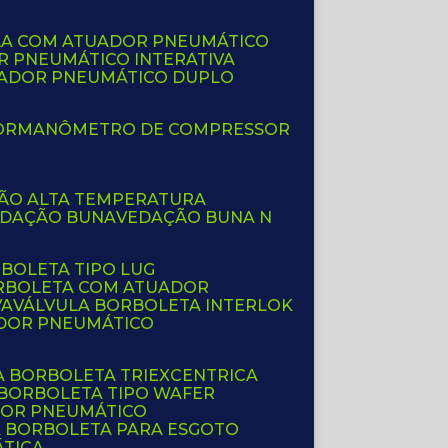
LA COM ATUADOR PNEUMÁTICO
R PNEUMÁTICO INTERATIVA
UADOR PNEUMÁTICO DUPLO
OR
MANÔMETRO DE COMPRESSOR
ÇÃO ALTA TEMPERATURA
EDAÇÃO BUNA
VEDAÇÃO BUNA N
RBOLETA TIPO LUG
ORBOLETA COM ATUADOR
VA
VÁLVULA BORBOLETA INTERLOK
ADOR PNEUMÁTICO
A BORBOLETA TRIEXCENTRICA
 BORBOLETA TIPO WAFER
DOR PNEUMÁTICO
A BORBOLETA PARA ESGOTO
ÁTICA