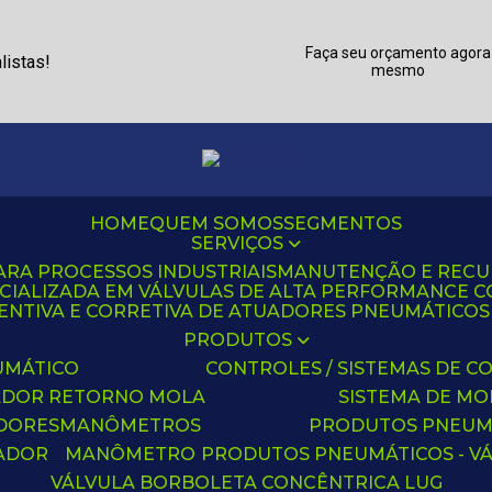
Faça seu orçamento agora
listas!
mesmo
HOME
QUEM SOMOS
SEGMENTOS
SERVIÇOS
ARA PROCESSOS INDUSTRIAIS
MANUTENÇÃO E REC
CIALIZADA EM VÁLVULAS DE ALTA PERFORMANCE C
NTIVA E CORRETIVA DE ATUADORES PNEUMÁTICOS C
PRODUTOS
UMÁTICO
CONTROLES / SISTEMAS DE
ADOR RETORNO MOLA
SISTEMA DE M
ADORES
MANÔMETROS
PRODUTOS PNEUM
UADOR
MANÔMETRO
PRODUTOS PNEUMÁTICOS - V
VÁLVULA BORBOLETA CONCÊNTRICA LUG