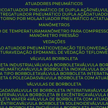
ATUADORES PNEUMÁTICOS
ICO
ATUADOR PNEUMÁTICO DE DUPLA AÇÃO
VÁLVU
CTREG
ATUADOR PNEUMÁTICO DUPLA AÇÃO
ATUADO
ETORNO POR MOLA
ATUADOR PNEUMÁTICO ACT
AT
MANÔMETROS
O DE TEMPERATURA
MANÔMETRO PARA COMPRESS
MANÔMETRO PRESSÃO
VEDAÇÕES
ÃO ATUADOR PNEUMÁTICO
VEDAÇÃO TEFLON
VEDA
ATURA
VEDAÇÃO EPDM
ANEL DE VEDAÇÃO TEFLON
V
VÁLVULAS BORBOLETA
ETA INDUSTRIAL
VÁLVULA BORBOLETA
VÁLVULA BO
PNEUMÁTICA
VÁLVULA BORBOLETA INOX
VÁLVULA B
LA TIPO BORBOLETA
VÁLVULA BORBOLETA INTERATI
LETA 6 POLEGADAS
VÁLVULA BORBOLETA COM ATU
VÁLVULAS DE BORBOLETA
EGADAS
VÁLVULA DE BORBOLETA INTERATIVA
VÁLVUL
AFER
VÁLVULA BORBOLETA BI EXCÊNTRICA
VÁLVULA
LETA WAFER 4
VÁLVULA DE BORBOLETA COM ATUA
CÊNTRICA
VÁLVULA BORBOLETA SOLENOIDE
VÁLVUL
VULA BORBOLETA PVC
VÁLVULA BORBOLETA AUTOM