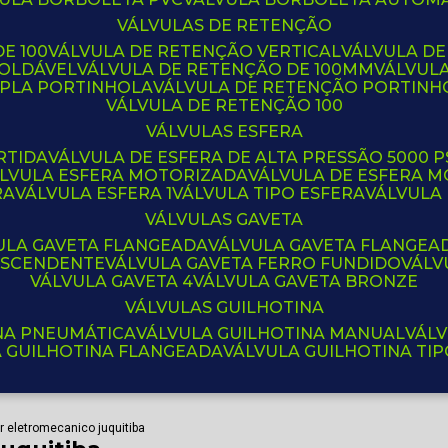
VÁLVULAS DE RETENÇÃO
E 100
VÁLVULA DE RETENÇÃO VERTICAL
VÁLVULA D
SOLDÁVEL
VÁLVULA DE RETENÇÃO DE 100MM
VÁLVUL
UPLA PORTINHOLA
VÁLVULA DE RETENÇÃO PORTINH
VÁLVULA DE RETENÇÃO 100
VÁLVULAS ESFERA
RTIDA
VÁLVULA DE ESFERA DE ALTA PRESSÃO 5000 P
ÁLVULA ESFERA MOTORIZADA
VÁLVULA DE ESFERA
RA
VÁLVULA ESFERA 1
VÁLVULA TIPO ESFERA
VÁLVULA
VÁLVULAS GAVETA
VULA GAVETA FLANGEADA
VÁLVULA GAVETA FLANGEA
 ASCENDENTE
VÁLVULA GAVETA FERRO FUNDIDO
VÁL
VÁLVULA GAVETA 4
VÁLVULA GAVETA BRONZE
VÁLVULAS GUILHOTINA
INA PNEUMÁTICA
VÁLVULA GUILHOTINA MANUAL
VÁL
A GUILHOTINA FLANGEADA
VÁLVULA GUILHOTINA TI
r eletromecanico juquitiba