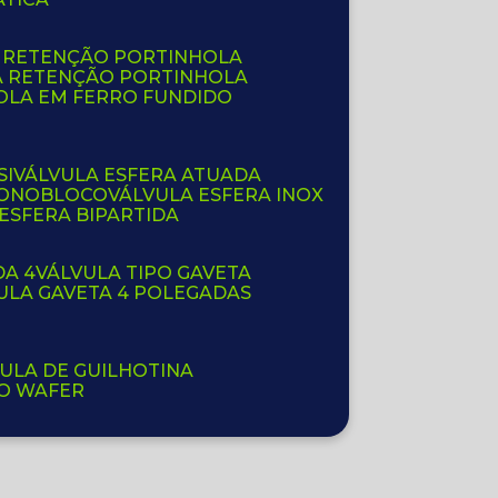
E RETENÇÃO PORTINHOLA
A RETENÇÃO PORTINHOLA
OLA EM FERRO FUNDIDO
SI
VÁLVULA ESFERA ATUADA
 MONOBLOCO
VÁLVULA ESFERA INOX
 ESFERA BIPARTIDA
DA 4
VÁLVULA TIPO GAVETA
VULA GAVETA 4 POLEGADAS
VULA DE GUILHOTINA
PO WAFER