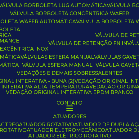
VÁLVULA BORBOLETA LUG AUTOMÁTICA
VÁLVULA 
VÁLVULA BORBOLETA CONCÊNTRICA WAFER
BOLETA WAFER AUTOMÁTICA
VÁLVULA BORBOLETA
RBOLETA
RICA
VÁLVULA DE R
RMANCE
VÁLVULA DE RETENÇÃO FN IN
VÁ
 EXCÊNTRICA INOX
OMÁTICA
VÁLVULAS ESFERA MANUAL
VÁLVULAS GAVE
MÁTICA
VÁLVULA ESFERA MANUAL
VÁLVULA GAVET
VEDAÇÕES E DEMAIS SOBRESSALENTES
INAL INTERATIVA - BUNA (2)
VEDAÇÃO ORIGINAL INT
L INTERATIVA ALTA TEMPERATURA
VEDAÇÃO ORIGIN
VEDAÇÃO ORIGINAL INTERATIVA EPDM BRANCO
CONTATO
ATUADORES
ACTREG
ATUADOR ROTATIVO
ATUADOR DE DUPLA A
 ROTATIVO
ATUADOR ELETROMECÂNICO
ATUADOR D
ATUADOR ELÉTRICO ROTATIVO