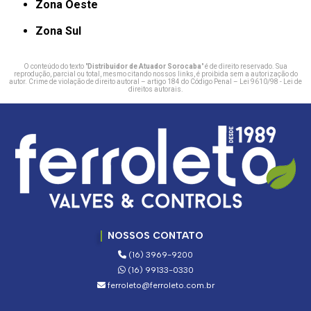
Zona Oeste
Zona Sul
O conteúdo do texto "
Distribuidor de Atuador Sorocaba
" é de direito reservado. Sua
reprodução, parcial ou total, mesmo citando nossos links, é proibida sem a autorização do
autor. Crime de violação de direito autoral – artigo 184 do Código Penal –
Lei 9610/98 - Lei de
direitos autorais
.
NOSSOS CONTATO
(16) 3969-9200
(16) 99133-0330
ferroleto@ferroleto.com.br