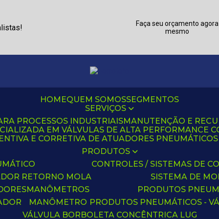
Faça seu orçamento agora
listas!
mesmo
HOME
QUEM SOMOS
SEGMENTOS
SERVIÇOS
ARA PROCESSOS INDUSTRIAIS
MANUTENÇÃO E REC
CIALIZADA EM VÁLVULAS DE ALTA PERFORMANCE C
NTIVA E CORRETIVA DE ATUADORES PNEUMÁTICOS C
PRODUTOS
UMÁTICO
CONTROLES / SISTEMAS DE
ADOR RETORNO MOLA
SISTEMA DE M
ADORES
MANÔMETROS
PRODUTOS PNEUM
UADOR
MANÔMETRO
PRODUTOS PNEUMÁTICOS - V
VÁLVULA BORBOLETA CONCÊNTRICA LUG