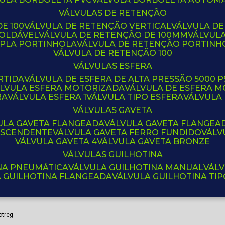
VÁLVULAS DE RETENÇÃO
E 100
VÁLVULA DE RETENÇÃO VERTICAL
VÁLVULA D
SOLDÁVEL
VÁLVULA DE RETENÇÃO DE 100MM
VÁLVUL
UPLA PORTINHOLA
VÁLVULA DE RETENÇÃO PORTINH
VÁLVULA DE RETENÇÃO 100
VÁLVULAS ESFERA
RTIDA
VÁLVULA DE ESFERA DE ALTA PRESSÃO 5000 P
ÁLVULA ESFERA MOTORIZADA
VÁLVULA DE ESFERA
RA
VÁLVULA ESFERA 1
VÁLVULA TIPO ESFERA
VÁLVULA
VÁLVULAS GAVETA
VULA GAVETA FLANGEADA
VÁLVULA GAVETA FLANGEA
 ASCENDENTE
VÁLVULA GAVETA FERRO FUNDIDO
VÁL
VÁLVULA GAVETA 4
VÁLVULA GAVETA BRONZE
VÁLVULAS GUILHOTINA
INA PNEUMÁTICA
VÁLVULA GUILHOTINA MANUAL
VÁL
A GUILHOTINA FLANGEADA
VÁLVULA GUILHOTINA TI
ctreg