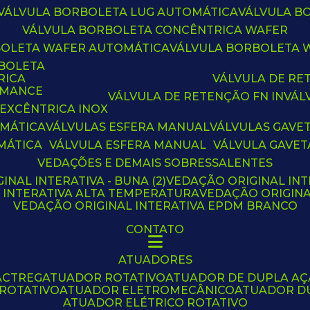
VÁLVULA BORBOLETA LUG AUTOMÁTICA
VÁLVULA 
VÁLVULA BORBOLETA CONCÊNTRICA WAFER
BOLETA WAFER AUTOMÁTICA
VÁLVULA BORBOLETA
RBOLETA
RICA
VÁLVULA DE R
RMANCE
VÁLVULA DE RETENÇÃO FN IN
VÁ
 EXCÊNTRICA INOX
OMÁTICA
VÁLVULAS ESFERA MANUAL
VÁLVULAS GAVE
MÁTICA
VÁLVULA ESFERA MANUAL
VÁLVULA GAVET
VEDAÇÕES E DEMAIS SOBRESSALENTES
INAL INTERATIVA - BUNA (2)
VEDAÇÃO ORIGINAL INT
L INTERATIVA ALTA TEMPERATURA
VEDAÇÃO ORIGIN
VEDAÇÃO ORIGINAL INTERATIVA EPDM BRANCO
CONTATO
ATUADORES
ACTREG
ATUADOR ROTATIVO
ATUADOR DE DUPLA A
 ROTATIVO
ATUADOR ELETROMECÂNICO
ATUADOR D
ATUADOR ELÉTRICO ROTATIVO