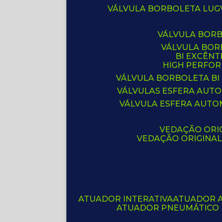
VÁLVULA BORBOLETA LUG
VÁLVULA BOR
VÁLVULA BO
BI EXCÊNT
HIGH PERFO
VÁLVULA BORBOLETA BI
VÁLVULAS ESFERA AUT
VÁLVULA ESFERA AUTO
VEDAÇÃO ORIG
VEDAÇÃO ORIGINA
ATUADOR INTERATIVA
ATUADOR 
ATUADOR PNEUMÁTICO