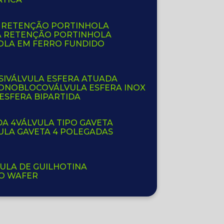
E RETENÇÃO PORTINHOLA
A RETENÇÃO PORTINHOLA
OLA EM FERRO FUNDIDO
SI
VÁLVULA ESFERA ATUADA
 MONOBLOCO
VÁLVULA ESFERA INOX
 ESFERA BIPARTIDA
DA 4
VÁLVULA TIPO GAVETA
VULA GAVETA 4 POLEGADAS
VULA DE GUILHOTINA
PO WAFER