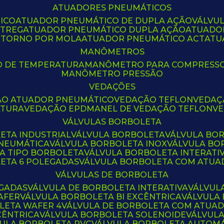
ATUADORES PNEUMÁTICOS
ICO
ATUADOR PNEUMÁTICO DE DUPLA AÇÃO
VÁLVU
CTREG
ATUADOR PNEUMÁTICO DUPLA AÇÃO
ATUADO
ETORNO POR MOLA
ATUADOR PNEUMÁTICO ACT
AT
MANÔMETROS
O DE TEMPERATURA
MANÔMETRO PARA COMPRESS
MANÔMETRO PRESSÃO
VEDAÇÕES
ÃO ATUADOR PNEUMÁTICO
VEDAÇÃO TEFLON
VEDA
ATURA
VEDAÇÃO EPDM
ANEL DE VEDAÇÃO TEFLON
V
VÁLVULAS BORBOLETA
ETA INDUSTRIAL
VÁLVULA BORBOLETA
VÁLVULA BO
PNEUMÁTICA
VÁLVULA BORBOLETA INOX
VÁLVULA B
LA TIPO BORBOLETA
VÁLVULA BORBOLETA INTERATI
LETA 6 POLEGADAS
VÁLVULA BORBOLETA COM ATU
VÁLVULAS DE BORBOLETA
EGADAS
VÁLVULA DE BORBOLETA INTERATIVA
VÁLVUL
AFER
VÁLVULA BORBOLETA BI EXCÊNTRICA
VÁLVULA
LETA WAFER 4
VÁLVULA DE BORBOLETA COM ATUA
CÊNTRICA
VÁLVULA BORBOLETA SOLENOIDE
VÁLVUL
VULA BORBOLETA PVC
VÁLVULA BORBOLETA AUTOM