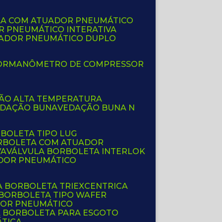
LA COM ATUADOR PNEUMÁTICO
R PNEUMÁTICO INTERATIVA
UADOR PNEUMÁTICO DUPLO
OR
MANÔMETRO DE COMPRESSOR
ÇÃO ALTA TEMPERATURA
EDAÇÃO BUNA
VEDAÇÃO BUNA N
RBOLETA TIPO LUG
ORBOLETA COM ATUADOR
VA
VÁLVULA BORBOLETA INTERLOK
ADOR PNEUMÁTICO
A BORBOLETA TRIEXCENTRICA
 BORBOLETA TIPO WAFER
DOR PNEUMÁTICO
A BORBOLETA PARA ESGOTO
ÁTICA