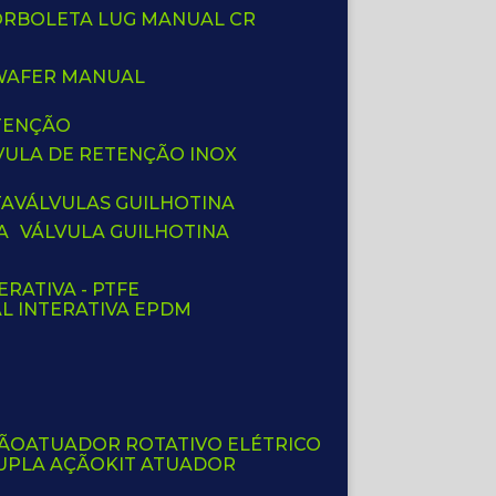
BORBOLETA LUG MANUAL CR
 WAFER MANUAL
ETENÇÃO
LVULA DE RETENÇÃO INOX
TA
VÁLVULAS GUILHOTINA
A
VÁLVULA GUILHOTINA
ERATIVA - PTFE
AL INTERATIVA EPDM
ÇÃO
ATUADOR ROTATIVO ELÉTRICO
UPLA AÇÃO
KIT ATUADOR