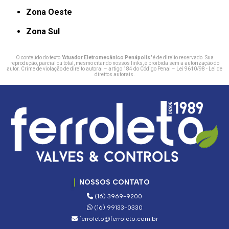
Zona Oeste
Zona Sul
O conteúdo do texto "
Atuador Eletromecânico Penápolis
" é de direito reservado. Sua
reprodução, parcial ou total, mesmo citando nossos links, é proibida sem a autorização do
autor. Crime de violação de direito autoral – artigo 184 do Código Penal –
Lei 9610/98 - Lei de
direitos autorais
.
NOSSOS CONTATO
(16) 3969-9200
(16) 99133-0330
ferroleto@ferroleto.com.br