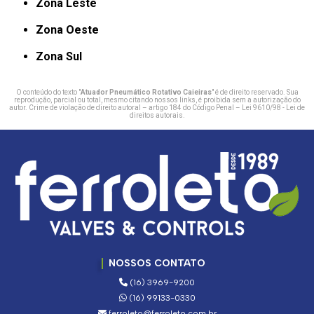
Zona Leste
Zona Oeste
Zona Sul
O conteúdo do texto "
Atuador Pneumático Rotativo Caieiras
" é de direito reservado. Sua
reprodução, parcial ou total, mesmo citando nossos links, é proibida sem a autorização do
autor. Crime de violação de direito autoral – artigo 184 do Código Penal –
Lei 9610/98 - Lei de
direitos autorais
.
NOSSOS CONTATO
(16) 3969-9200
(16) 99133-0330
ferroleto@ferroleto.com.br