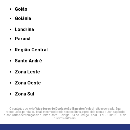
Goiás
Goiânia
Londrina
Paraná
Região Central
Santo André
Zona Leste
Zona Oeste
Zona Sul
O conteúdo do texto "
Atuadores de Dupla Ação Barretos
" é de direito reservado. Sua
reprodução, parcial ou total, mesmo citando nossos links, é proibida sem a autorização do
autor. Crime de violação de direito autoral – artigo 184 do Código Penal –
Lei 9610/98 - Lei de
direitos autorais
.