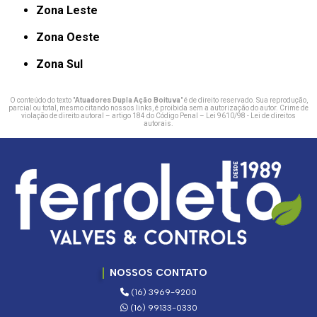
Zona Leste
Zona Oeste
Zona Sul
O conteúdo do texto "
Atuadores Dupla Ação Boituva
" é de direito reservado. Sua reprodução,
parcial ou total, mesmo citando nossos links, é proibida sem a autorização do autor. Crime de
violação de direito autoral – artigo 184 do Código Penal –
Lei 9610/98 - Lei de direitos
autorais
.
NOSSOS CONTATO
(16) 3969-9200
(16) 99133-0330