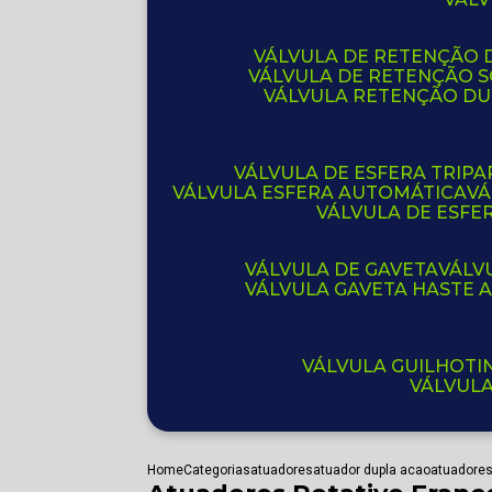
VÁLVULA DE RETENÇÃO D
VÁLVULA DE RETENÇÃO 
VÁLVULA RETENÇÃO D
VÁLVULA DE ESFERA TRIPA
VÁLVULA ESFERA AUTOMÁTICA
V
VÁLVULA DE ESFE
VÁLVULA DE GAVETA
VÁL
VÁLVULA GAVETA HASTE
VÁLVULA GUILHOT
VÁLVUL
Home
Categorias
atuadores
atuador dupla acao
atuadores