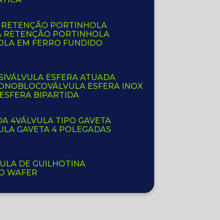
E RETENÇÃO PORTINHOLA
A RETENÇÃO PORTINHOLA
OLA EM FERRO FUNDIDO
SI
VÁLVULA ESFERA ATUADA
 MONOBLOCO
VÁLVULA ESFERA INOX
 ESFERA BIPARTIDA
DA 4
VÁLVULA TIPO GAVETA
VULA GAVETA 4 POLEGADAS
VULA DE GUILHOTINA
PO WAFER