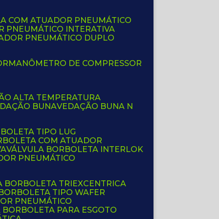
LA COM ATUADOR PNEUMÁTICO
R PNEUMÁTICO INTERATIVA
UADOR PNEUMÁTICO DUPLO
OR
MANÔMETRO DE COMPRESSOR
ÇÃO ALTA TEMPERATURA
EDAÇÃO BUNA
VEDAÇÃO BUNA N
RBOLETA TIPO LUG
ORBOLETA COM ATUADOR
VA
VÁLVULA BORBOLETA INTERLOK
ADOR PNEUMÁTICO
A BORBOLETA TRIEXCENTRICA
 BORBOLETA TIPO WAFER
DOR PNEUMÁTICO
A BORBOLETA PARA ESGOTO
ÁTICA