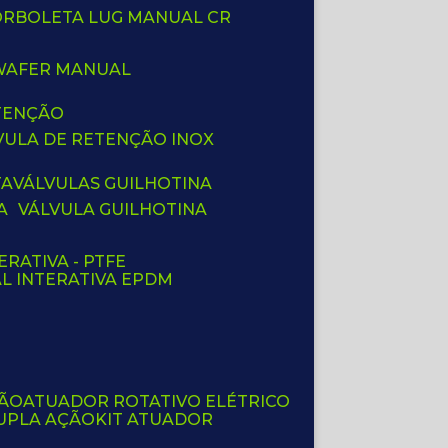
BORBOLETA LUG MANUAL CR
 WAFER MANUAL
ETENÇÃO
LVULA DE RETENÇÃO INOX
TA
VÁLVULAS GUILHOTINA
A
VÁLVULA GUILHOTINA
ERATIVA - PTFE
AL INTERATIVA EPDM
ÇÃO
ATUADOR ROTATIVO ELÉTRICO
UPLA AÇÃO
KIT ATUADOR