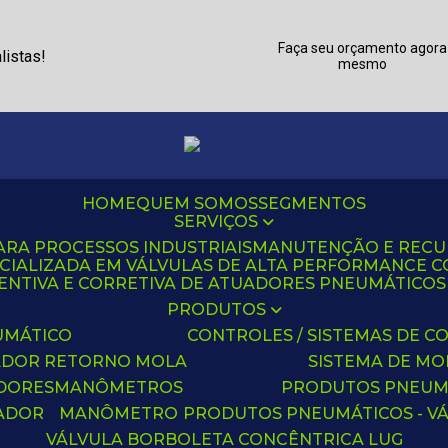
Faça seu orçamento agora
listas!
mesmo
HOME
QUEM SOMOS
SEGMENTOS
SERVIÇOS
ARA PROCESSOS INDUSTRIAIS
MANUTENÇÃO E REC
CIALIZADA EM VÁLVULAS DE ALTA PERFORMANCE C
NTIVA E CORRETIVA DE ATUADORES PNEUMÁTICOS C
PRODUTOS
UMÁTICO
CONTROLES / SISTEMAS DE
ADOR RETORNO MOLA
SISTEMA DE M
ADORES
MANÔMETROS
PRODUTOS PNEUM
UADOR
MANÔMETRO
PRODUTOS PNEUMÁTICOS - V
VÁLVULA BORBOLETA CONCÊNTRICA LUG