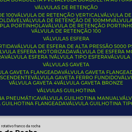
VÁLVULAS DE RETENÇÃO
E 100
VÁLVULA DE RETENÇÃO VERTICAL
VÁLVULA D
SOLDÁVEL
VÁLVULA DE RETENÇÃO DE 100MM
VÁLVUL
UPLA PORTINHOLA
VÁLVULA DE RETENÇÃO PORTINH
VÁLVULA DE RETENÇÃO 100
VÁLVULAS ESFERA
RTIDA
VÁLVULA DE ESFERA DE ALTA PRESSÃO 5000 P
ÁLVULA ESFERA MOTORIZADA
VÁLVULA DE ESFERA
RA
VÁLVULA ESFERA 1
VÁLVULA TIPO ESFERA
VÁLVULA
VÁLVULAS GAVETA
VULA GAVETA FLANGEADA
VÁLVULA GAVETA FLANGEA
 ASCENDENTE
VÁLVULA GAVETA FERRO FUNDIDO
VÁL
VÁLVULA GAVETA 4
VÁLVULA GAVETA BRONZE
VÁLVULAS GUILHOTINA
INA PNEUMÁTICA
VÁLVULA GUILHOTINA MANUAL
VÁL
A GUILHOTINA FLANGEADA
VÁLVULA GUILHOTINA TI
 rotativo franco da rocha