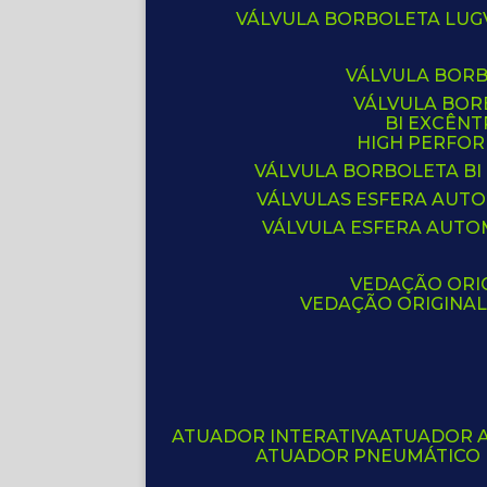
VÁLVULA BORBOLETA LUG
VÁLVULA BOR
VÁLVULA BO
BI EXCÊNT
HIGH PERFO
VÁLVULA BORBOLETA BI
VÁLVULAS ESFERA AUT
VÁLVULA ESFERA AUTO
VEDAÇÃO ORIG
VEDAÇÃO ORIGINA
ATUADOR INTERATIVA
ATUADOR 
ATUADOR PNEUMÁTICO