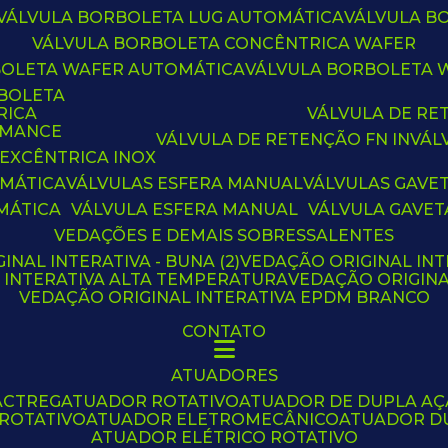
VÁLVULA BORBOLETA LUG AUTOMÁTICA
VÁLVULA 
VÁLVULA BORBOLETA CONCÊNTRICA WAFER
BOLETA WAFER AUTOMÁTICA
VÁLVULA BORBOLETA
RBOLETA
RICA
VÁLVULA DE R
RMANCE
VÁLVULA DE RETENÇÃO FN IN
VÁ
 EXCÊNTRICA INOX
OMÁTICA
VÁLVULAS ESFERA MANUAL
VÁLVULAS GAVE
MÁTICA
VÁLVULA ESFERA MANUAL
VÁLVULA GAVET
VEDAÇÕES E DEMAIS SOBRESSALENTES
INAL INTERATIVA - BUNA (2)
VEDAÇÃO ORIGINAL INT
L INTERATIVA ALTA TEMPERATURA
VEDAÇÃO ORIGIN
VEDAÇÃO ORIGINAL INTERATIVA EPDM BRANCO
CONTATO
ATUADORES
ACTREG
ATUADOR ROTATIVO
ATUADOR DE DUPLA A
 ROTATIVO
ATUADOR ELETROMECÂNICO
ATUADOR D
ATUADOR ELÉTRICO ROTATIVO