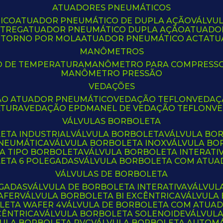
ATUADORES PNEUMÁTICOS
ICO
ATUADOR PNEUMÁTICO DE DUPLA AÇÃO
VÁLVU
CTREG
ATUADOR PNEUMÁTICO DUPLA AÇÃO
ATUADO
ETORNO POR MOLA
ATUADOR PNEUMÁTICO ACT
AT
MANÔMETROS
O DE TEMPERATURA
MANÔMETRO PARA COMPRESS
MANÔMETRO PRESSÃO
VEDAÇÕES
ÃO ATUADOR PNEUMÁTICO
VEDAÇÃO TEFLON
VEDA
ATURA
VEDAÇÃO EPDM
ANEL DE VEDAÇÃO TEFLON
V
VÁLVULAS BORBOLETA
ETA INDUSTRIAL
VÁLVULA BORBOLETA
VÁLVULA BO
PNEUMÁTICA
VÁLVULA BORBOLETA INOX
VÁLVULA B
LA TIPO BORBOLETA
VÁLVULA BORBOLETA INTERATI
LETA 6 POLEGADAS
VÁLVULA BORBOLETA COM ATU
VÁLVULAS DE BORBOLETA
EGADAS
VÁLVULA DE BORBOLETA INTERATIVA
VÁLVUL
AFER
VÁLVULA BORBOLETA BI EXCÊNTRICA
VÁLVULA
LETA WAFER 4
VÁLVULA DE BORBOLETA COM ATUA
CÊNTRICA
VÁLVULA BORBOLETA SOLENOIDE
VÁLVUL
VULA BORBOLETA PVC
VÁLVULA BORBOLETA AUTOM