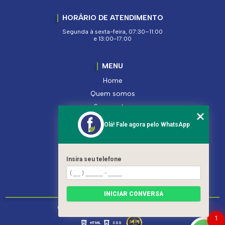
HORÁRIO DE ATENDIMENTO
Segunda à sexta-feira, 07:30–11:00
e 13:00-17:00
MENU
Home
Quem somos
Segmentos
Serviços
Olá! Fale agora pelo WhatsApp
Produtos
Contato
Categorias
Insira seu telefone
Mapa do site
INICIAR CONVERSA
Copyright © Ferroleto. (Lei 9610 de 19/02/1998)
1
HTML
CSS