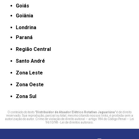
Goiás
Goiânia
Londrina
Paraná
Região Central
Santo André
Zona Leste
Zona Oeste
Zona Sul
O conteúdo do texto "
Distribuidor de Atuador Elétrico Rotativo Jaguariúna
" é de direito
reservado. Sua reprodução, parcial ou total, mesmo citando nossos links, é proibida sem a
autorização do autor. Crime de violação de direito autoral – artigo 184 do Código Penal –
Lei
9610/98 - Lei de direitos autorais
.