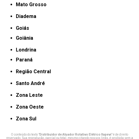
Mato Grosso
Diadema
Goiás
Goiânia
Londrina
Paraná
Região Central
Santo André
Zona Leste
Zona Oeste
Zona Sul
O conteúdo do texto "
Distribuidor de Atuador Rotativo Elétrico Itapevi
" é de direito
reservado. Sua reprodução, parcial ou total, mesmo citando nossos links, é proibida sem a