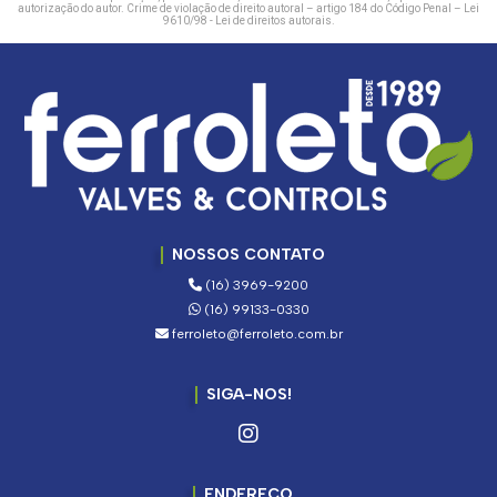
autorização do autor. Crime de violação de direito autoral – artigo 184 do Código Penal –
Lei
9610/98 - Lei de direitos autorais
.
NOSSOS CONTATO
(16) 3969-9200
(16) 99133-0330
ferroleto@ferroleto.com.br
SIGA-NOS!
ENDEREÇO