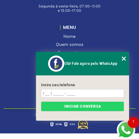
Segunda à sexta-feira, 07:30–11:00
e 13:00-17:00
MENU
Home
Quem somos
Segmentos
Serviços
Olá! Fale agora pelo WhatsApp
Produtos
Contato
Categorias
Insira seu telefone
Mapa do site
INICIAR CONVERSA
Copyright © Ferroleto. (Lei 9610 de 19/02/1998)
1
HTML
CSS