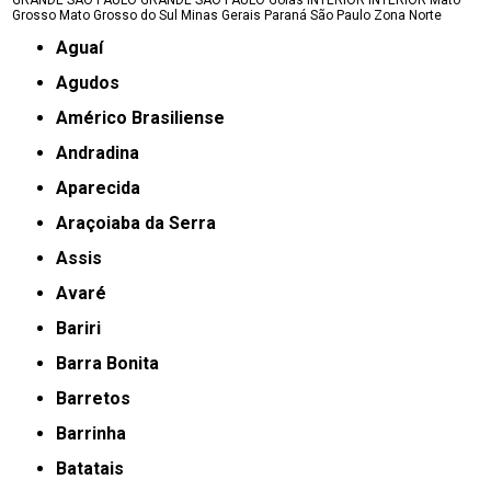
GRANDE SÃO PAULO
GRANDE SÃO PAULO
Goiás
INTERIOR
INTERIOR
Mato
Grosso
Mato Grosso do Sul
Minas Gerais
Paraná
São Paulo
Zona Norte
Aguaí
Agudos
Américo Brasiliense
Andradina
Aparecida
Araçoiaba da Serra
Assis
Avaré
Bariri
Barra Bonita
Barretos
Barrinha
Batatais