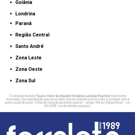
Goiânia
Londrina
Paraná
Região Central
Santo André
Zona Leste
Zona Oeste
Zona Sul
O conteúdo do texto "
Qual o Valor de Atuador Rotativo Laranjal Paulista
" é de direito
reservado. Sua reprodução, parcial ou total, mesmo citando nossos links, é proibida sem a
autorização do autor. Crime de violação de direito autoral – artigo 184 do Código Penal –
Lei
9610/98 - Lei de direitos autorais
.