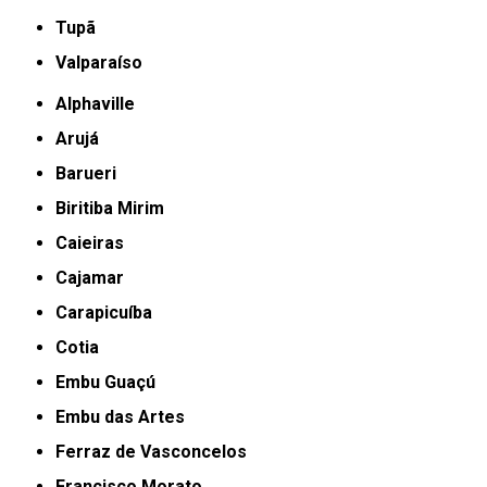
Tupã
Valparaíso
Alphaville
Arujá
Barueri
Biritiba Mirim
Caieiras
Cajamar
Carapicuíba
Cotia
Embu Guaçú
Embu das Artes
Ferraz de Vasconcelos
Francisco Morato