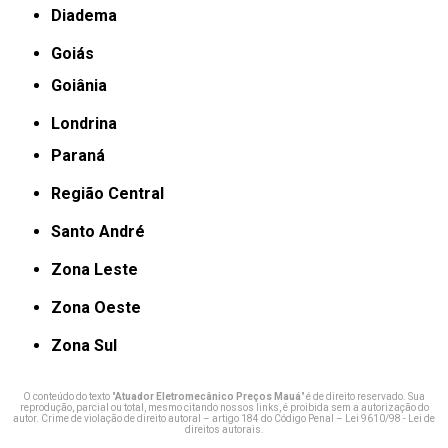
Diadema
Goiás
Goiânia
Londrina
Paraná
Região Central
Santo André
Zona Leste
Zona Oeste
Zona Sul
O conteúdo do texto "
Atuador Eletromecânico Preços Mauá
" é de direito reservado. Sua
reprodução, parcial ou total, mesmo citando nossos links, é proibida sem a autorização do
autor. Crime de violação de direito autoral – artigo 184 do Código Penal –
Lei 9610/98 - Lei de
direitos autorais
.