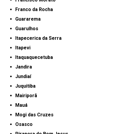
Franco da Rocha
Guararema
Guarulhos
Itapecerica da Serra
Itapevi
Itaquaquecetuba
Jandira
Jundiaí
Juquitiba
Mairiporã
Mauá
Mogi das Cruzes
Osasco
Pirapora do Bom Jesus