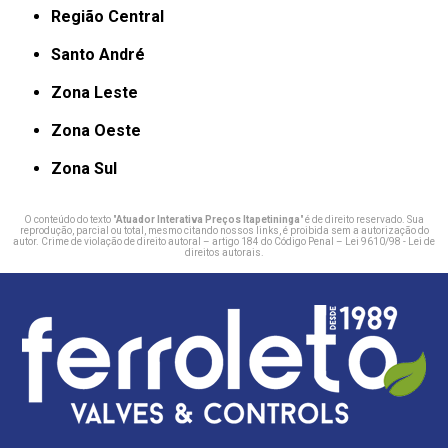
Região Central
Santo André
Zona Leste
Zona Oeste
Zona Sul
O conteúdo do texto "
Atuador Interativa Preços Itapetininga
" é de direito reservado. Sua
reprodução, parcial ou total, mesmo citando nossos links, é proibida sem a autorização do
autor. Crime de violação de direito autoral – artigo 184 do Código Penal –
Lei 9610/98 - Lei de
direitos autorais
.