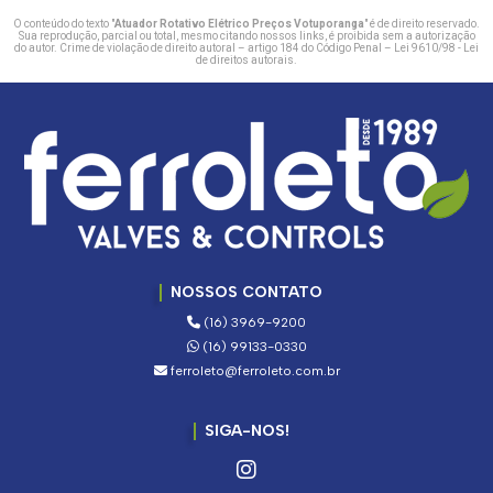
O conteúdo do texto "
Atuador Rotativo Elétrico Preços Votuporanga
" é de direito reservado.
Sua reprodução, parcial ou total, mesmo citando nossos links, é proibida sem a autorização
do autor. Crime de violação de direito autoral – artigo 184 do Código Penal –
Lei 9610/98 - Lei
de direitos autorais
.
NOSSOS CONTATO
(16) 3969-9200
(16) 99133-0330
ferroleto@ferroleto.com.br
SIGA-NOS!