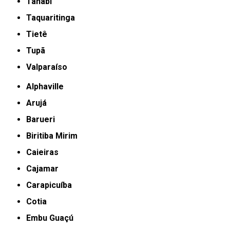
Tanabi
Taquaritinga
Tietê
Tupã
Valparaíso
Alphaville
Arujá
Barueri
Biritiba Mirim
Caieiras
Cajamar
Carapicuíba
Cotia
Embu Guaçú