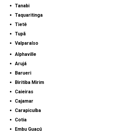
Tanabi
Taquaritinga
Tietê
Tupã
Valparaíso
Alphaville
Arujá
Barueri
Biritiba Mirim
Caieiras
Cajamar
Carapicuíba
Cotia
Embu Guaçú