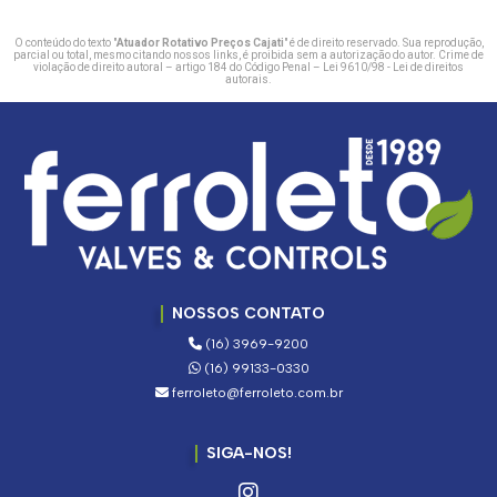
O conteúdo do texto "
Atuador Rotativo Preços Cajati
" é de direito reservado. Sua reprodução,
parcial ou total, mesmo citando nossos links, é proibida sem a autorização do autor. Crime de
violação de direito autoral – artigo 184 do Código Penal –
Lei 9610/98 - Lei de direitos
autorais
.
NOSSOS CONTATO
(16) 3969-9200
(16) 99133-0330
ferroleto@ferroleto.com.br
SIGA-NOS!