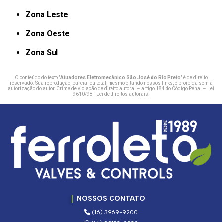
Zona Leste
Zona Oeste
Zona Sul
O conteúdo do texto "
Atuadores Eletromecânico São José do Rio Preto
" é de direito
reservado. Sua reprodução, parcial ou total, mesmo citando nossos links, é proibida sem a
autorização do autor. Crime de violação de direito autoral – artigo 184 do Código Penal –
Lei
9610/98 - Lei de direitos autorais
.
NOSSOS CONTATO
(16) 3969-9200