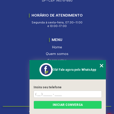
SP - CEP: 14075-660
HORÁRIO DE ATENDIMENTO
Segunda à sexta-feira, 07:30–11:00
e 13:00-17:00
MENU
Home
Quem somos
Segmentos
Serviços
Olá! Fale agora pelo WhatsApp
Produtos
Contato
Categorias
Insira seu telefone
Mapa do site
INICIAR CONVERSA
Copyright © Ferroleto. (Lei 9610 de 19/02/1998)