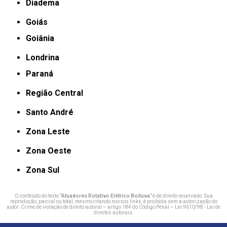
Diadema
Goiás
Goiânia
Londrina
Paraná
Região Central
Santo André
Zona Leste
Zona Oeste
Zona Sul
O conteúdo do texto "
Atuadores Rotativo Elétrico Boituva
" é de direito reservado. Sua
reprodução, parcial ou total, mesmo citando nossos links, é proibida sem a autorização do
autor. Crime de violação de direito autoral – artigo 184 do Código Penal –
Lei 9610/98 - Lei de
direitos autorais
.