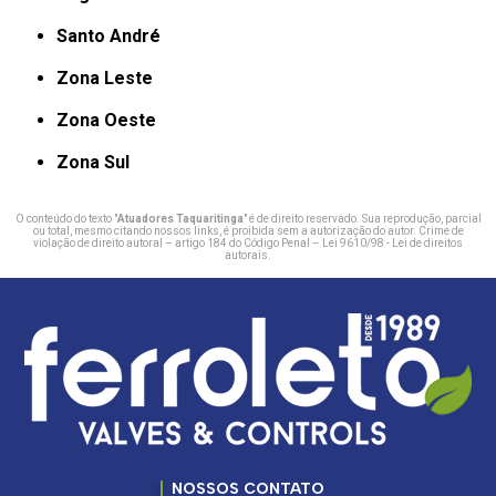
Santo André
Zona Leste
Zona Oeste
Zona Sul
O conteúdo do texto "
Atuadores Taquaritinga
" é de direito reservado. Sua reprodução, parcial
ou total, mesmo citando nossos links, é proibida sem a autorização do autor. Crime de
violação de direito autoral – artigo 184 do Código Penal –
Lei 9610/98 - Lei de direitos
autorais
.
NOSSOS CONTATO