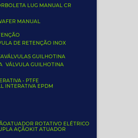
BORBOLETA LUG MANUAL CR
 WAFER MANUAL
ETENÇÃO
LVULA DE RETENÇÃO INOX
TA
VÁLVULAS GUILHOTINA
A
VÁLVULA GUILHOTINA
ERATIVA - PTFE
AL INTERATIVA EPDM
ÇÃO
ATUADOR ROTATIVO ELÉTRICO
UPLA AÇÃO
KIT ATUADOR