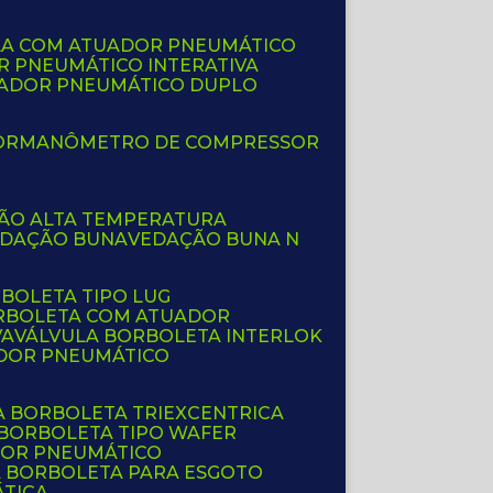
LA COM ATUADOR PNEUMÁTICO
R PNEUMÁTICO INTERATIVA
UADOR PNEUMÁTICO DUPLO
OR
MANÔMETRO DE COMPRESSOR
ÇÃO ALTA TEMPERATURA
EDAÇÃO BUNA
VEDAÇÃO BUNA N
RBOLETA TIPO LUG
ORBOLETA COM ATUADOR
VA
VÁLVULA BORBOLETA INTERLOK
ADOR PNEUMÁTICO
A BORBOLETA TRIEXCENTRICA
 BORBOLETA TIPO WAFER
DOR PNEUMÁTICO
A BORBOLETA PARA ESGOTO
ÁTICA