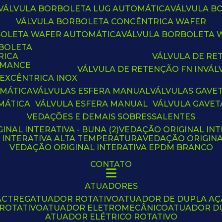
VÁLVULA BORBOLETA LUG AUTOMÁTICA
VÁLVULA 
VÁLVULA BORBOLETA CONCÊNTRICA WAFER
BOLETA WAFER AUTOMÁTICA
VÁLVULA BORBOLETA
RBOLETA
RICA
VÁLVULA DE R
RMANCE
VÁLVULA DE RETENÇÃO FN IN
VÁ
 EXCÊNTRICA INOX
OMÁTICA
VÁLVULAS ESFERA MANUAL
VÁLVULAS GAVE
MÁTICA
VÁLVULA ESFERA MANUAL
VÁLVULA GAVET
VEDAÇÕES E DEMAIS SOBRESSALENTES
INAL INTERATIVA - BUNA (2)
VEDAÇÃO ORIGINAL INT
L INTERATIVA ALTA TEMPERATURA
VEDAÇÃO ORIGIN
VEDAÇÃO ORIGINAL INTERATIVA EPDM BRANCO
CONTATO
ATUADORES
ACTREG
ATUADOR ROTATIVO
ATUADOR DE DUPLA A
 ROTATIVO
ATUADOR ELETROMECÂNICO
ATUADOR D
ATUADOR ELÉTRICO ROTATIVO