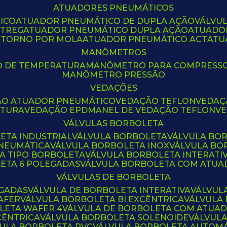
ATUADORES PNEUMÁTICOS
ICO
ATUADOR PNEUMÁTICO DE DUPLA AÇÃO
VÁLVU
CTREG
ATUADOR PNEUMÁTICO DUPLA AÇÃO
ATUADO
ETORNO POR MOLA
ATUADOR PNEUMÁTICO ACT
AT
MANÔMETROS
O DE TEMPERATURA
MANÔMETRO PARA COMPRESS
MANÔMETRO PRESSÃO
VEDAÇÕES
ÃO ATUADOR PNEUMÁTICO
VEDAÇÃO TEFLON
VEDA
ATURA
VEDAÇÃO EPDM
ANEL DE VEDAÇÃO TEFLON
V
VÁLVULAS BORBOLETA
ETA INDUSTRIAL
VÁLVULA BORBOLETA
VÁLVULA BO
PNEUMÁTICA
VÁLVULA BORBOLETA INOX
VÁLVULA B
LA TIPO BORBOLETA
VÁLVULA BORBOLETA INTERATI
LETA 6 POLEGADAS
VÁLVULA BORBOLETA COM ATU
VÁLVULAS DE BORBOLETA
EGADAS
VÁLVULA DE BORBOLETA INTERATIVA
VÁLVUL
AFER
VÁLVULA BORBOLETA BI EXCÊNTRICA
VÁLVULA
LETA WAFER 4
VÁLVULA DE BORBOLETA COM ATUA
CÊNTRICA
VÁLVULA BORBOLETA SOLENOIDE
VÁLVUL
VULA BORBOLETA PVC
VÁLVULA BORBOLETA AUTOM