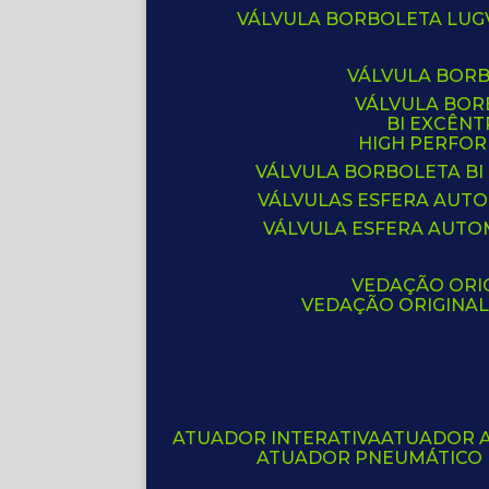
VÁLVULA BORBOLETA LUG
VÁLVULA BOR
VÁLVULA BO
BI EXCÊNT
HIGH PERFO
VÁLVULA BORBOLETA BI
VÁLVULAS ESFERA AUT
VÁLVULA ESFERA AUTO
VEDAÇÃO ORIG
VEDAÇÃO ORIGINA
ATUADOR INTERATIVA
ATUADOR 
ATUADOR PNEUMÁTICO