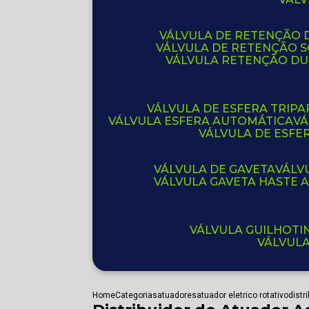
VÁLVULA DE RETENÇÃO D
VÁLVULA DE RETENÇÃO 
VÁLVULA RETENÇÃO D
VÁLVULA DE ESFERA TRIPA
VÁLVULA ESFERA AUTOMÁTICA
V
VÁLVULA DE ESFE
VÁLVULA DE GAVETA
VÁL
VÁLVULA GAVETA HASTE
VÁLVULA GUILHOT
VÁLVUL
Home
Categorias
atuadores
atuador eletrico rotativo
distr