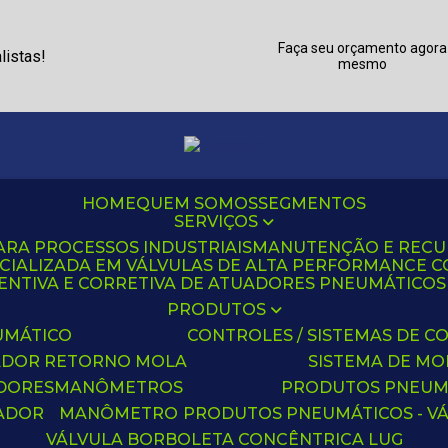
Faça seu orçamento agora
listas!
mesmo
HOME
QUEM SOMOS
SEGMENTOS
SERVIÇOS
ARA PROCESSOS INDUSTRIAIS
MANUTENÇÃO E REC
CIALIZADA EM VÁLVULAS DE ALTA PERFORMANCE C
NTIVA E CORRETIVA DE ATUADORES PNEUMÁTICOS C
PRODUTOS
UMÁTICO
CONTROLES / SISTEMAS DE
ADOR RETORNO MOLA
SISTEMA DE M
ADORES
MANÔMETROS
PRODUTOS PNEUM
UADOR
MANÔMETRO
PRODUTOS PNEUMÁTICOS - V
VÁLVULA BORBOLETA CONCÊNTRICA LUG