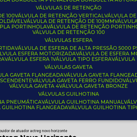
VÁLVULAS DE RETENÇÃO
E 100
VÁLVULA DE RETENÇÃO VERTICAL
VÁLVULA D
SOLDÁVEL
VÁLVULA DE RETENÇÃO DE 100MM
VÁLVUL
UPLA PORTINHOLA
VÁLVULA DE RETENÇÃO PORTINH
VÁLVULA DE RETENÇÃO 100
VÁLVULAS ESFERA
RTIDA
VÁLVULA DE ESFERA DE ALTA PRESSÃO 5000 P
ÁLVULA ESFERA MOTORIZADA
VÁLVULA DE ESFERA
RA
VÁLVULA ESFERA 1
VÁLVULA TIPO ESFERA
VÁLVULA
VÁLVULAS GAVETA
VULA GAVETA FLANGEADA
VÁLVULA GAVETA FLANGEA
 ASCENDENTE
VÁLVULA GAVETA FERRO FUNDIDO
VÁL
VÁLVULA GAVETA 4
VÁLVULA GAVETA BRONZE
VÁLVULAS GUILHOTINA
INA PNEUMÁTICA
VÁLVULA GUILHOTINA MANUAL
VÁL
A GUILHOTINA FLANGEADA
VÁLVULA GUILHOTINA TI
ibuidor de atuador actreg novo horizonte