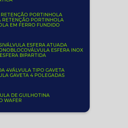
E RETENÇÃO PORTINHOLA
A RETENÇÃO PORTINHOLA
OLA EM FERRO FUNDIDO
SI
VÁLVULA ESFERA ATUADA
 MONOBLOCO
VÁLVULA ESFERA INOX
 ESFERA BIPARTIDA
DA 4
VÁLVULA TIPO GAVETA
VULA GAVETA 4 POLEGADAS
VULA DE GUILHOTINA
PO WAFER