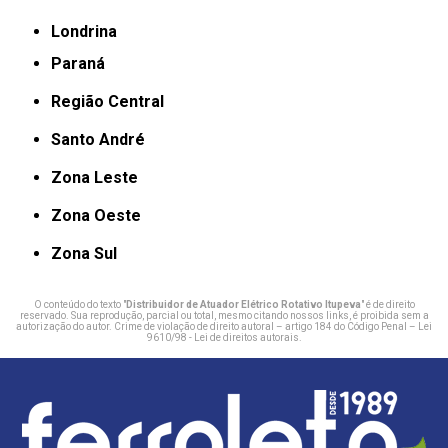
Londrina
Paraná
Região Central
Santo André
Zona Leste
Zona Oeste
Zona Sul
O conteúdo do texto "
Distribuidor de Atuador Elétrico Rotativo Itupeva
" é de direito
reservado. Sua reprodução, parcial ou total, mesmo citando nossos links, é proibida sem a
autorização do autor. Crime de violação de direito autoral – artigo 184 do Código Penal –
Lei
9610/98 - Lei de direitos autorais
.