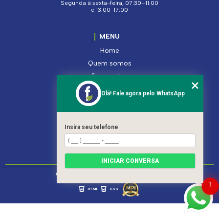
Segunda à sexta-feira, 07:30–11:00
e 13:00-17:00
MENU
Home
Quem somos
Segmentos
Serviços
Olá! Fale agora pelo WhatsApp
Produtos
Contato
Categorias
Insira seu telefone
Mapa do site
INICIAR CONVERSA
Copyright © Ferroleto. (Lei 9610 de 19/02/1998)
1
HTML
CSS