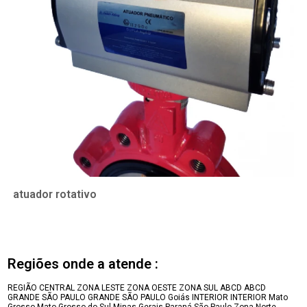
atuador rotativo
Regiões onde a atende :
REGIÃO CENTRAL
ZONA LESTE
ZONA OESTE
ZONA SUL
ABCD
ABCD
GRANDE SÃO PAULO
GRANDE SÃO PAULO
Goiás
INTERIOR
INTERIOR
Mato
Grosso
Mato Grosso do Sul
Minas Gerais
Paraná
São Paulo
Zona Norte