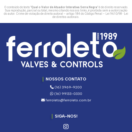
O conteúdo do texto "
Qual o Valor de Atuador Interativa Serra Negra
" é de direito reservado.
Sua reprodução, parcial ou total, mesmo citando nossos links, é proibida sem a autorização
do autor. Crime de violação de direito autoral – artigo 184 do Código Penal –
Lei 9610/98 - Lei
de direitos autorais
.
NOSSOS CONTATO
(16) 3969-9200
(16) 99133-0330
ferroleto@ferroleto.com.br
SIGA-NOS!