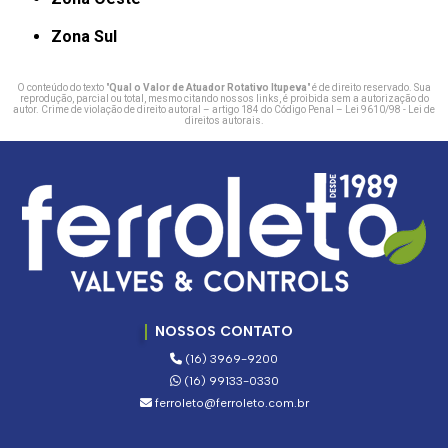
Zona Sul
O conteúdo do texto "
Qual o Valor de Atuador Rotativo Itupeva
" é de direito reservado. Sua
reprodução, parcial ou total, mesmo citando nossos links, é proibida sem a autorização do
autor. Crime de violação de direito autoral – artigo 184 do Código Penal –
Lei 9610/98 - Lei de
direitos autorais
.
NOSSOS CONTATO
(16) 3969-9200
(16) 99133-0330
ferroleto@ferroleto.com.br