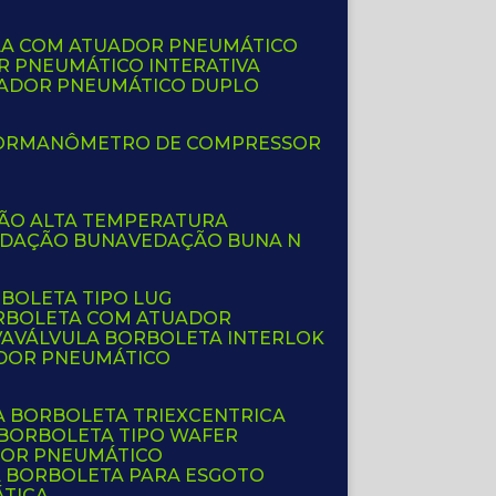
LA COM ATUADOR PNEUMÁTICO
R PNEUMÁTICO INTERATIVA
UADOR PNEUMÁTICO DUPLO
OR
MANÔMETRO DE COMPRESSOR
ÇÃO ALTA TEMPERATURA
EDAÇÃO BUNA
VEDAÇÃO BUNA N
RBOLETA TIPO LUG
ORBOLETA COM ATUADOR
VA
VÁLVULA BORBOLETA INTERLOK
ADOR PNEUMÁTICO
A BORBOLETA TRIEXCENTRICA
 BORBOLETA TIPO WAFER
DOR PNEUMÁTICO
A BORBOLETA PARA ESGOTO
ÁTICA