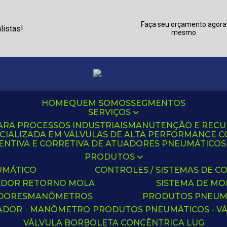
Faça seu orçamento agora
listas!
mesmo
HOME
QUEM SOMOS
SEGMENTOS
SERVIÇOS
ARA PROCESSOS INDUSTRIAIS
MANUTENÇÃO E REC
CIALIZADA EM VÁLVULAS DE ALTA PERFORMANCE C
NTIVA E CORRETIVA DE ATUADORES PNEUMÁTICOS C
PRODUTOS
UMÁTICO
CONTROLES / SISTEMAS DE
ADOR RETORNO MOLA
SISTEMA DE M
ADORES
MANÔMETROS
PRODUTOS PNEUM
UADOR
MANÔMETRO
PRODUTOS PNEUMÁTICOS - V
VÁLVULA BORBOLETA CONCÊNTRICA LUG