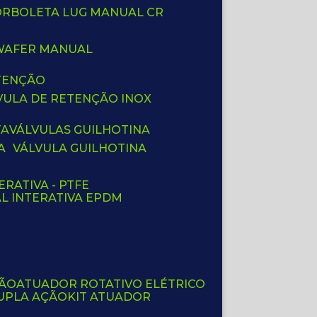
BORBOLETA LUG MANUAL CR
 WAFER MANUAL
ETENÇÃO
LVULA DE RETENÇÃO INOX
TA
VÁLVULAS GUILHOTINA
A
VÁLVULA GUILHOTINA
ERATIVA - PTFE
AL INTERATIVA EPDM
ÇÃO
ATUADOR ROTATIVO ELÉTRICO
UPLA AÇÃO
KIT ATUADOR