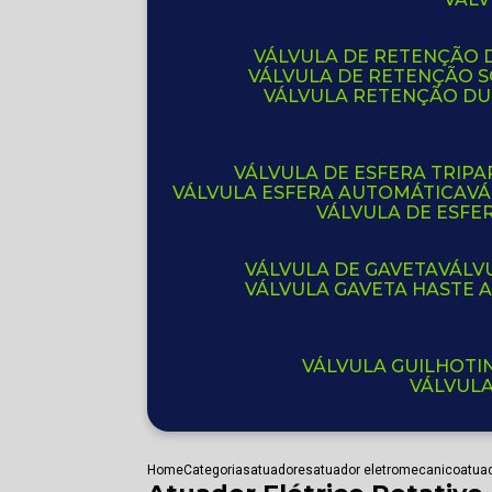
VÁLVULA DE RETENÇÃO D
VÁLVULA DE RETENÇÃO 
VÁLVULA RETENÇÃO D
VÁLVULA DE ESFERA TRIPA
VÁLVULA ESFERA AUTOMÁTICA
V
VÁLVULA DE ESFE
VÁLVULA DE GAVETA
VÁL
VÁLVULA GAVETA HASTE
VÁLVULA GUILHOT
VÁLVUL
Home
Categorias
atuadores
atuador eletromecanico
atuad