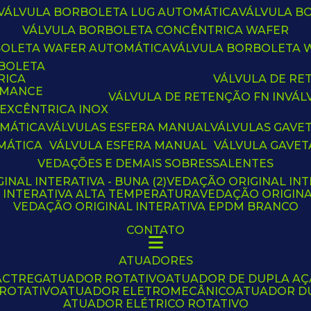
VÁLVULA BORBOLETA LUG AUTOMÁTICA
VÁLVULA 
VÁLVULA BORBOLETA CONCÊNTRICA WAFER
BOLETA WAFER AUTOMÁTICA
VÁLVULA BORBOLETA
RBOLETA
RICA
VÁLVULA DE R
RMANCE
VÁLVULA DE RETENÇÃO FN IN
VÁ
 EXCÊNTRICA INOX
OMÁTICA
VÁLVULAS ESFERA MANUAL
VÁLVULAS GAVE
MÁTICA
VÁLVULA ESFERA MANUAL
VÁLVULA GAVET
VEDAÇÕES E DEMAIS SOBRESSALENTES
INAL INTERATIVA - BUNA (2)
VEDAÇÃO ORIGINAL INT
L INTERATIVA ALTA TEMPERATURA
VEDAÇÃO ORIGIN
VEDAÇÃO ORIGINAL INTERATIVA EPDM BRANCO
CONTATO
ATUADORES
ACTREG
ATUADOR ROTATIVO
ATUADOR DE DUPLA A
 ROTATIVO
ATUADOR ELETROMECÂNICO
ATUADOR D
ATUADOR ELÉTRICO ROTATIVO