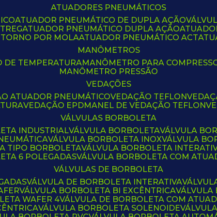
ATUADORES PNEUMÁTICOS
ICO
ATUADOR PNEUMÁTICO DE DUPLA AÇÃO
VÁLVU
CTREG
ATUADOR PNEUMÁTICO DUPLA AÇÃO
ATUADO
ETORNO POR MOLA
ATUADOR PNEUMÁTICO ACT
AT
MANÔMETROS
O DE TEMPERATURA
MANÔMETRO PARA COMPRESS
MANÔMETRO PRESSÃO
VEDAÇÕES
ÃO ATUADOR PNEUMÁTICO
VEDAÇÃO TEFLON
VEDA
ATURA
VEDAÇÃO EPDM
ANEL DE VEDAÇÃO TEFLON
V
VÁLVULAS BORBOLETA
ETA INDUSTRIAL
VÁLVULA BORBOLETA
VÁLVULA BO
PNEUMÁTICA
VÁLVULA BORBOLETA INOX
VÁLVULA B
LA TIPO BORBOLETA
VÁLVULA BORBOLETA INTERATI
LETA 6 POLEGADAS
VÁLVULA BORBOLETA COM ATU
VÁLVULAS DE BORBOLETA
EGADAS
VÁLVULA DE BORBOLETA INTERATIVA
VÁLVUL
AFER
VÁLVULA BORBOLETA BI EXCÊNTRICA
VÁLVULA
LETA WAFER 4
VÁLVULA DE BORBOLETA COM ATUA
CÊNTRICA
VÁLVULA BORBOLETA SOLENOIDE
VÁLVUL
VULA BORBOLETA PVC
VÁLVULA BORBOLETA AUTOM