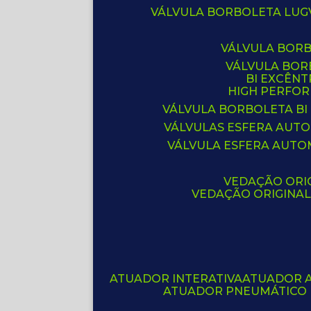
VÁLVULA BORBOLETA LUG
VÁLVULA BOR
VÁLVULA BO
BI EXCÊNT
HIGH PERFO
VÁLVULA BORBOLETA BI
VÁLVULAS ESFERA AUT
VÁLVULA ESFERA AUTO
VEDAÇÃO ORIG
VEDAÇÃO ORIGINA
ATUADOR INTERATIVA
ATUADOR 
ATUADOR PNEUMÁTICO