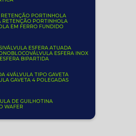
E RETENÇÃO PORTINHOLA
A RETENÇÃO PORTINHOLA
OLA EM FERRO FUNDIDO
SI
VÁLVULA ESFERA ATUADA
 MONOBLOCO
VÁLVULA ESFERA INOX
 ESFERA BIPARTIDA
DA 4
VÁLVULA TIPO GAVETA
VULA GAVETA 4 POLEGADAS
VULA DE GUILHOTINA
PO WAFER