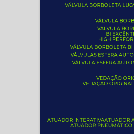
VÁLVULA BORBOLETA LUG
VÁLVULA BOR
VÁLVULA BO
BI EXCÊNT
HIGH PERFO
VÁLVULA BORBOLETA BI
VÁLVULAS ESFERA AUT
VÁLVULA ESFERA AUTO
VEDAÇÃO ORIG
VEDAÇÃO ORIGINA
ATUADOR INTERATIVA
ATUADOR 
ATUADOR PNEUMÁTICO