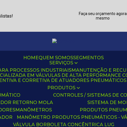
Faça seu orçamento agora
listas!
mesmo
HOME
QUEM SOMOS
SEGMENTOS
SERVIÇOS
ARA PROCESSOS INDUSTRIAIS
MANUTENÇÃO E REC
CIALIZADA EM VÁLVULAS DE ALTA PERFORMANCE C
NTIVA E CORRETIVA DE ATUADORES PNEUMÁTICOS C
PRODUTOS
UMÁTICO
CONTROLES / SISTEMAS DE
ADOR RETORNO MOLA
SISTEMA DE M
ADORES
MANÔMETROS
PRODUTOS PNEUM
UADOR
MANÔMETRO
PRODUTOS PNEUMÁTICOS - V
VÁLVULA BORBOLETA CONCÊNTRICA LUG