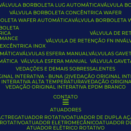
VÁLVULA BORBOLETA LUG AUTOMÁTICA
VÁLVULA 
VÁLVULA BORBOLETA CONCÊNTRICA WAFER
BOLETA WAFER AUTOMÁTICA
VÁLVULA BORBOLETA
RBOLETA
RICA
VÁLVULA DE R
RMANCE
VÁLVULA DE RETENÇÃO FN IN
VÁ
 EXCÊNTRICA INOX
OMÁTICA
VÁLVULAS ESFERA MANUAL
VÁLVULAS GAVE
MÁTICA
VÁLVULA ESFERA MANUAL
VÁLVULA GAVET
VEDAÇÕES E DEMAIS SOBRESSALENTES
INAL INTERATIVA - BUNA (2)
VEDAÇÃO ORIGINAL INT
L INTERATIVA ALTA TEMPERATURA
VEDAÇÃO ORIGIN
VEDAÇÃO ORIGINAL INTERATIVA EPDM BRANCO
CONTATO
ATUADORES
ACTREG
ATUADOR ROTATIVO
ATUADOR DE DUPLA A
 ROTATIVO
ATUADOR ELETROMECÂNICO
ATUADOR D
ATUADOR ELÉTRICO ROTATIVO