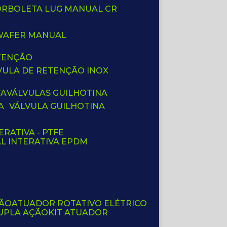
BORBOLETA LUG MANUAL CR
 WAFER MANUAL
ETENÇÃO
LVULA DE RETENÇÃO INOX
TA
VÁLVULAS GUILHOTINA
A
VÁLVULA GUILHOTINA
ERATIVA - PTFE
AL INTERATIVA EPDM
ÇÃO
ATUADOR ROTATIVO ELÉTRICO
UPLA AÇÃO
KIT ATUADOR