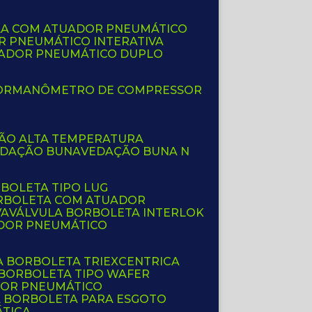
LA COM ATUADOR PNEUMÁTICO
R PNEUMÁTICO INTERATIVA
UADOR PNEUMÁTICO DUPLO
OR
MANÔMETRO DE COMPRESSOR
ÇÃO ALTA TEMPERATURA
EDAÇÃO BUNA
VEDAÇÃO BUNA N
RBOLETA TIPO LUG
ORBOLETA COM ATUADOR
VA
VÁLVULA BORBOLETA INTERLOK
ADOR PNEUMÁTICO
A BORBOLETA TRIEXCENTRICA
 BORBOLETA TIPO WAFER
DOR PNEUMÁTICO
A BORBOLETA PARA ESGOTO
ÁTICA