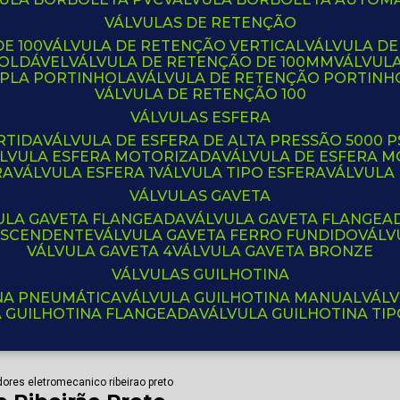
VÁLVULAS DE RETENÇÃO
E 100
VÁLVULA DE RETENÇÃO VERTICAL
VÁLVULA D
SOLDÁVEL
VÁLVULA DE RETENÇÃO DE 100MM
VÁLVUL
UPLA PORTINHOLA
VÁLVULA DE RETENÇÃO PORTINH
VÁLVULA DE RETENÇÃO 100
VÁLVULAS ESFERA
RTIDA
VÁLVULA DE ESFERA DE ALTA PRESSÃO 5000 P
ÁLVULA ESFERA MOTORIZADA
VÁLVULA DE ESFERA
RA
VÁLVULA ESFERA 1
VÁLVULA TIPO ESFERA
VÁLVULA
VÁLVULAS GAVETA
VULA GAVETA FLANGEADA
VÁLVULA GAVETA FLANGEA
 ASCENDENTE
VÁLVULA GAVETA FERRO FUNDIDO
VÁL
VÁLVULA GAVETA 4
VÁLVULA GAVETA BRONZE
VÁLVULAS GUILHOTINA
INA PNEUMÁTICA
VÁLVULA GUILHOTINA MANUAL
VÁL
A GUILHOTINA FLANGEADA
VÁLVULA GUILHOTINA TI
ores eletromecanico ribeirao preto