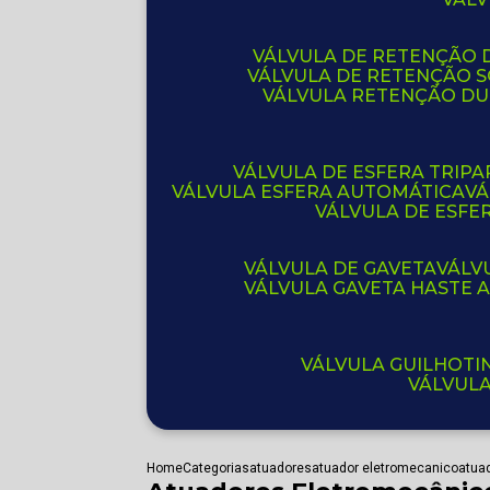
VÁLVULA DE RETENÇÃO D
VÁLVULA DE RETENÇÃO 
VÁLVULA RETENÇÃO D
VÁLVULA DE ESFERA TRIPA
VÁLVULA ESFERA AUTOMÁTICA
V
VÁLVULA DE ESFE
VÁLVULA DE GAVETA
VÁL
VÁLVULA GAVETA HASTE
VÁLVULA GUILHOT
VÁLVUL
Home
Categorias
atuadores
atuador eletromecanico
atuad