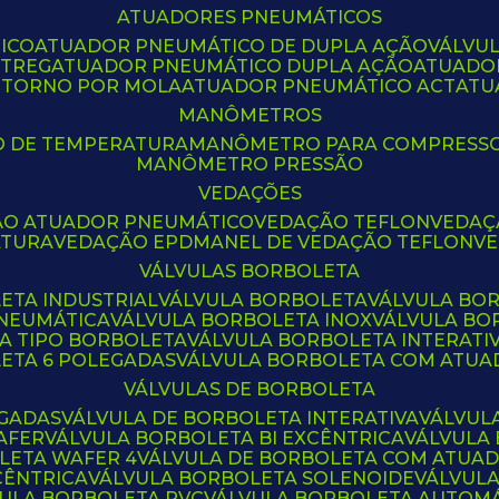
ATUADORES PNEUMÁTICOS
ICO
ATUADOR PNEUMÁTICO DE DUPLA AÇÃO
VÁLVU
CTREG
ATUADOR PNEUMÁTICO DUPLA AÇÃO
ATUADO
ETORNO POR MOLA
ATUADOR PNEUMÁTICO ACT
AT
MANÔMETROS
O DE TEMPERATURA
MANÔMETRO PARA COMPRESS
MANÔMETRO PRESSÃO
VEDAÇÕES
ÃO ATUADOR PNEUMÁTICO
VEDAÇÃO TEFLON
VEDA
ATURA
VEDAÇÃO EPDM
ANEL DE VEDAÇÃO TEFLON
V
VÁLVULAS BORBOLETA
ETA INDUSTRIAL
VÁLVULA BORBOLETA
VÁLVULA BO
PNEUMÁTICA
VÁLVULA BORBOLETA INOX
VÁLVULA B
LA TIPO BORBOLETA
VÁLVULA BORBOLETA INTERATI
LETA 6 POLEGADAS
VÁLVULA BORBOLETA COM ATU
VÁLVULAS DE BORBOLETA
EGADAS
VÁLVULA DE BORBOLETA INTERATIVA
VÁLVUL
AFER
VÁLVULA BORBOLETA BI EXCÊNTRICA
VÁLVULA
LETA WAFER 4
VÁLVULA DE BORBOLETA COM ATUA
CÊNTRICA
VÁLVULA BORBOLETA SOLENOIDE
VÁLVUL
VULA BORBOLETA PVC
VÁLVULA BORBOLETA AUTOM