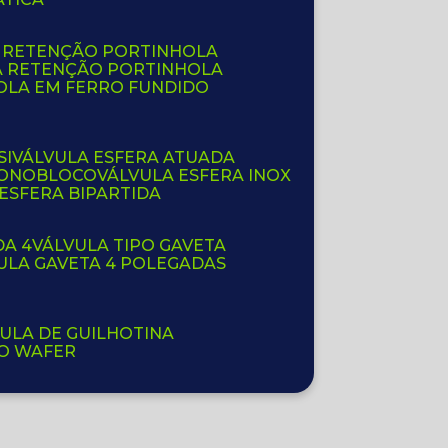
E RETENÇÃO PORTINHOLA
A RETENÇÃO PORTINHOLA
OLA EM FERRO FUNDIDO
SI
VÁLVULA ESFERA ATUADA
 MONOBLOCO
VÁLVULA ESFERA INOX
 ESFERA BIPARTIDA
DA 4
VÁLVULA TIPO GAVETA
VULA GAVETA 4 POLEGADAS
VULA DE GUILHOTINA
PO WAFER