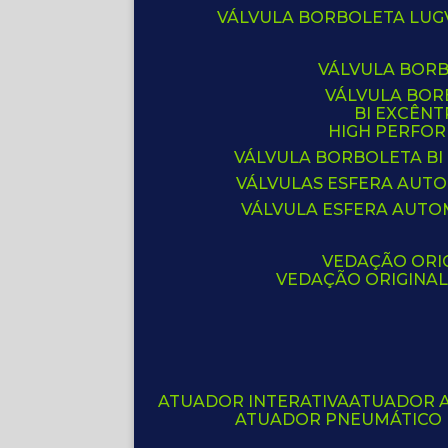
VÁLVULA BORBOLETA LUG
VÁLVULA BOR
VÁLVULA BO
BI EXCÊNT
HIGH PERFO
VÁLVULA BORBOLETA BI
VÁLVULAS ESFERA AUT
VÁLVULA ESFERA AUTO
VEDAÇÃO ORIG
VEDAÇÃO ORIGINA
ATUADOR INTERATIVA
ATUADOR 
ATUADOR PNEUMÁTICO