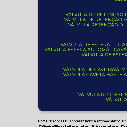
VÁLVULA DE RETENÇÃO D
VÁLVULA DE RETENÇÃO 
VÁLVULA RETENÇÃO D
VÁLVULA DE ESFERA TRIPA
VÁLVULA ESFERA AUTOMÁTICA
V
VÁLVULA DE ESFE
VÁLVULA DE GAVETA
VÁL
VÁLVULA GAVETA HASTE
VÁLVULA GUILHOT
VÁLVUL
Home
Categorias
atuadores
atuador eletromecanico
distr