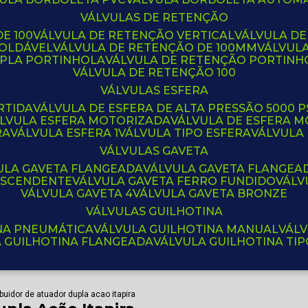
VÁLVULAS DE RETENÇÃO
E 100
VÁLVULA DE RETENÇÃO VERTICAL
VÁLVULA D
SOLDÁVEL
VÁLVULA DE RETENÇÃO DE 100MM
VÁLVUL
UPLA PORTINHOLA
VÁLVULA DE RETENÇÃO PORTINH
VÁLVULA DE RETENÇÃO 100
VÁLVULAS ESFERA
RTIDA
VÁLVULA DE ESFERA DE ALTA PRESSÃO 5000 P
ÁLVULA ESFERA MOTORIZADA
VÁLVULA DE ESFERA
RA
VÁLVULA ESFERA 1
VÁLVULA TIPO ESFERA
VÁLVULA
VÁLVULAS GAVETA
VULA GAVETA FLANGEADA
VÁLVULA GAVETA FLANGEA
 ASCENDENTE
VÁLVULA GAVETA FERRO FUNDIDO
VÁL
VÁLVULA GAVETA 4
VÁLVULA GAVETA BRONZE
VÁLVULAS GUILHOTINA
INA PNEUMÁTICA
VÁLVULA GUILHOTINA MANUAL
VÁL
A GUILHOTINA FLANGEADA
VÁLVULA GUILHOTINA TI
ibuidor de atuador dupla acao itapira