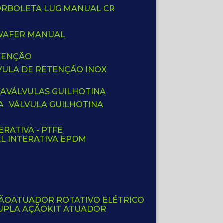
BORBOLETA LUG MANUAL CR
 WAFER MANUAL
ETENÇÃO
LVULA DE RETENÇÃO INOX
TA
VÁLVULAS GUILHOTINA
A
VÁLVULA GUILHOTINA
ERATIVA - PTFE
AL INTERATIVA EPDM
ÇÃO
ATUADOR ROTATIVO ELÉTRICO
UPLA AÇÃO
KIT ATUADOR