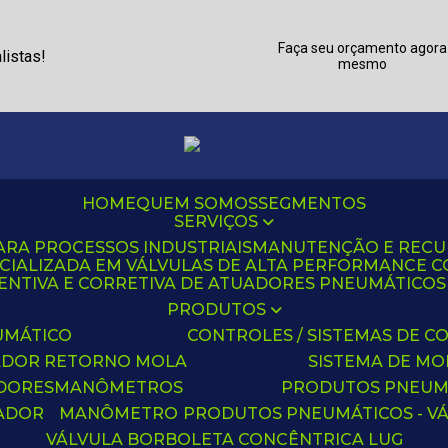
Faça seu orçamento agora
listas!
mesmo
HOME
QUEM SOMOS
SEGMENTOS
SERVIÇOS
ARA PROCESSOS INDUSTRIAIS
MANUTENÇÃO E REC
CIALIZADA EM VÁLVULAS DE ALTA PERFORMANCE C
NTIVA E CORRETIVA DE ATUADORES PNEUMÁTICOS C
PRODUTOS
UMÁTICO
CONTROLES / SISTEMAS DE
ADOR RETORNO MOLA
SISTEMA DE M
ADORES
MANÔMETROS
PRODUTOS PNEUM
UADOR
MANÔMETRO
PRODUTOS PNEUMÁTICOS - V
VÁLVULA BORBOLETA CONCÊNTRICA LUG