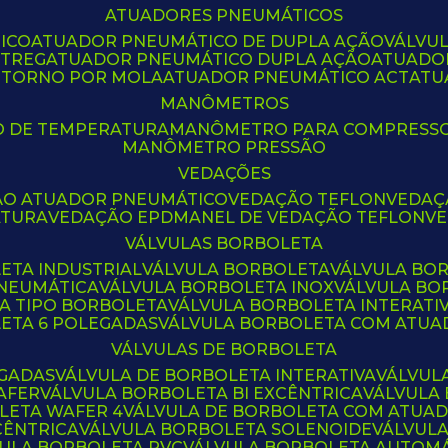
ATUADORES PNEUMÁTICOS
ICO
ATUADOR PNEUMÁTICO DE DUPLA AÇÃO
VÁLVU
CTREG
ATUADOR PNEUMÁTICO DUPLA AÇÃO
ATUADO
ETORNO POR MOLA
ATUADOR PNEUMÁTICO ACT
AT
MANÔMETROS
O DE TEMPERATURA
MANÔMETRO PARA COMPRESS
MANÔMETRO PRESSÃO
VEDAÇÕES
ÃO ATUADOR PNEUMÁTICO
VEDAÇÃO TEFLON
VEDA
ATURA
VEDAÇÃO EPDM
ANEL DE VEDAÇÃO TEFLON
V
VÁLVULAS BORBOLETA
ETA INDUSTRIAL
VÁLVULA BORBOLETA
VÁLVULA BO
PNEUMÁTICA
VÁLVULA BORBOLETA INOX
VÁLVULA B
LA TIPO BORBOLETA
VÁLVULA BORBOLETA INTERATI
LETA 6 POLEGADAS
VÁLVULA BORBOLETA COM ATU
VÁLVULAS DE BORBOLETA
EGADAS
VÁLVULA DE BORBOLETA INTERATIVA
VÁLVUL
AFER
VÁLVULA BORBOLETA BI EXCÊNTRICA
VÁLVULA
LETA WAFER 4
VÁLVULA DE BORBOLETA COM ATUA
CÊNTRICA
VÁLVULA BORBOLETA SOLENOIDE
VÁLVUL
VULA BORBOLETA PVC
VÁLVULA BORBOLETA AUTOM