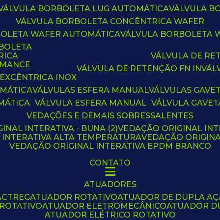
VÁLVULA BORBOLETA LUG AUTOMÁTICA
VÁLVULA 
VÁLVULA BORBOLETA CONCÊNTRICA WAFER
BOLETA WAFER AUTOMÁTICA
VÁLVULA BORBOLETA
RBOLETA
RICA
VÁLVULA DE R
RMANCE
VÁLVULA DE RETENÇÃO FN IN
VÁ
 EXCÊNTRICA INOX
OMÁTICA
VÁLVULAS ESFERA MANUAL
VÁLVULAS GAVE
MÁTICA
VÁLVULA ESFERA MANUAL
VÁLVULA GAVET
VEDAÇÕES E DEMAIS SOBRESSALENTES
INAL INTERATIVA - BUNA (2)
VEDAÇÃO ORIGINAL INT
L INTERATIVA ALTA TEMPERATURA
VEDAÇÃO ORIGIN
VEDAÇÃO ORIGINAL INTERATIVA EPDM BRANCO
CONTATO
ATUADORES
ACTREG
ATUADOR ROTATIVO
ATUADOR DE DUPLA A
 ROTATIVO
ATUADOR ELETROMECÂNICO
ATUADOR D
ATUADOR ELÉTRICO ROTATIVO