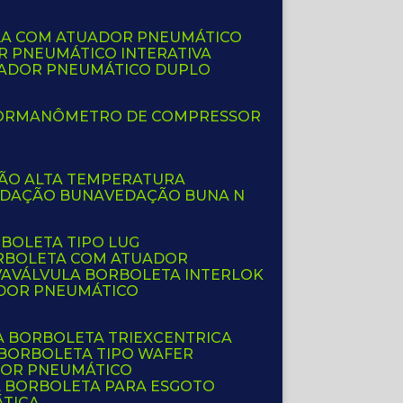
LA COM ATUADOR PNEUMÁTICO
R PNEUMÁTICO INTERATIVA
UADOR PNEUMÁTICO DUPLO
OR
MANÔMETRO DE COMPRESSOR
ÇÃO ALTA TEMPERATURA
EDAÇÃO BUNA
VEDAÇÃO BUNA N
RBOLETA TIPO LUG
ORBOLETA COM ATUADOR
VA
VÁLVULA BORBOLETA INTERLOK
ADOR PNEUMÁTICO
A BORBOLETA TRIEXCENTRICA
 BORBOLETA TIPO WAFER
DOR PNEUMÁTICO
A BORBOLETA PARA ESGOTO
ÁTICA