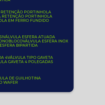
E RETENÇÃO PORTINHOLA
A RETENÇÃO PORTINHOLA
OLA EM FERRO FUNDIDO
SI
VÁLVULA ESFERA ATUADA
 MONOBLOCO
VÁLVULA ESFERA INOX
 ESFERA BIPARTIDA
DA 4
VÁLVULA TIPO GAVETA
VULA GAVETA 4 POLEGADAS
VULA DE GUILHOTINA
PO WAFER