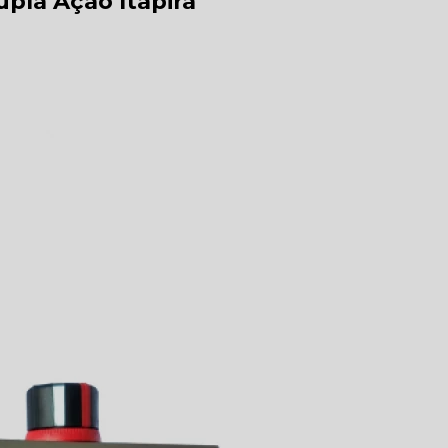
upla Ação Itapira