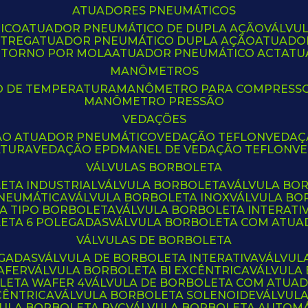
ATUADORES PNEUMÁTICOS
ICO
ATUADOR PNEUMÁTICO DE DUPLA AÇÃO
VÁLVU
CTREG
ATUADOR PNEUMÁTICO DUPLA AÇÃO
ATUADO
ETORNO POR MOLA
ATUADOR PNEUMÁTICO ACT
AT
MANÔMETROS
O DE TEMPERATURA
MANÔMETRO PARA COMPRESS
MANÔMETRO PRESSÃO
VEDAÇÕES
ÃO ATUADOR PNEUMÁTICO
VEDAÇÃO TEFLON
VEDA
ATURA
VEDAÇÃO EPDM
ANEL DE VEDAÇÃO TEFLON
V
VÁLVULAS BORBOLETA
ETA INDUSTRIAL
VÁLVULA BORBOLETA
VÁLVULA BO
PNEUMÁTICA
VÁLVULA BORBOLETA INOX
VÁLVULA B
LA TIPO BORBOLETA
VÁLVULA BORBOLETA INTERATI
LETA 6 POLEGADAS
VÁLVULA BORBOLETA COM ATU
VÁLVULAS DE BORBOLETA
EGADAS
VÁLVULA DE BORBOLETA INTERATIVA
VÁLVUL
AFER
VÁLVULA BORBOLETA BI EXCÊNTRICA
VÁLVULA
LETA WAFER 4
VÁLVULA DE BORBOLETA COM ATUA
CÊNTRICA
VÁLVULA BORBOLETA SOLENOIDE
VÁLVUL
VULA BORBOLETA PVC
VÁLVULA BORBOLETA AUTOM