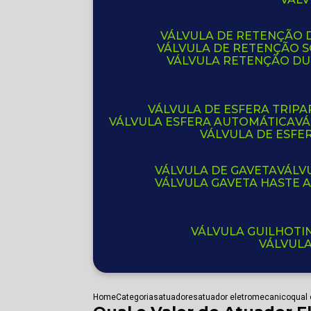
VÁLVULA DE RETENÇÃO D
VÁLVULA DE RETENÇÃO 
VÁLVULA RETENÇÃO D
VÁLVULA DE ESFERA TRIPA
VÁLVULA ESFERA AUTOMÁTICA
V
VÁLVULA DE ESFE
VÁLVULA DE GAVETA
VÁL
VÁLVULA GAVETA HASTE
VÁLVULA GUILHOT
VÁLVUL
Home
Categorias
atuadores
atuador eletromecanico
qual 