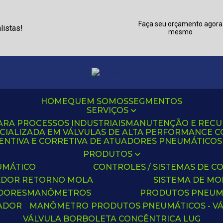
Faça seu orçamento agora
listas!
mesmo
HOME
QUEM SOMOS
SEGMENTOS
SERVIÇOS
ARA PROCESSOS INDUSTRIAIS
MANUTENÇÃO E REC
CIALIZADA EM VÁLVULAS DE ALTA PERFORMANCE C
NTIVA E CORRETIVA DE ATUADORES PNEUMÁTICOS C
PRODUTOS
UMÁTICO
CONTROLES / SISTEMAS DE
ADOR RETORNO MOLA
SISTEMA DE M
ADORES
MANÔMETROS
PRODUTOS PNEUM
UADOR
MANÔMETRO
PRODUTOS PNEUMÁTICOS - V
VÁLVULA BORBOLETA CONCÊNTRICA LUG