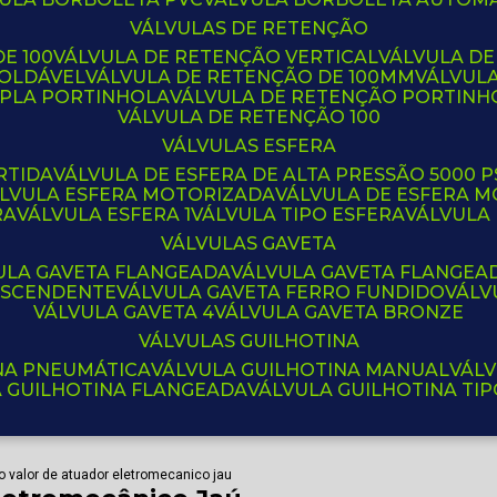
VÁLVULAS DE RETENÇÃO
E 100
VÁLVULA DE RETENÇÃO VERTICAL
VÁLVULA D
SOLDÁVEL
VÁLVULA DE RETENÇÃO DE 100MM
VÁLVUL
UPLA PORTINHOLA
VÁLVULA DE RETENÇÃO PORTINH
VÁLVULA DE RETENÇÃO 100
VÁLVULAS ESFERA
RTIDA
VÁLVULA DE ESFERA DE ALTA PRESSÃO 5000 P
ÁLVULA ESFERA MOTORIZADA
VÁLVULA DE ESFERA
RA
VÁLVULA ESFERA 1
VÁLVULA TIPO ESFERA
VÁLVULA
VÁLVULAS GAVETA
VULA GAVETA FLANGEADA
VÁLVULA GAVETA FLANGEA
 ASCENDENTE
VÁLVULA GAVETA FERRO FUNDIDO
VÁL
VÁLVULA GAVETA 4
VÁLVULA GAVETA BRONZE
VÁLVULAS GUILHOTINA
INA PNEUMÁTICA
VÁLVULA GUILHOTINA MANUAL
VÁL
A GUILHOTINA FLANGEADA
VÁLVULA GUILHOTINA TI
o valor de atuador eletromecanico jau