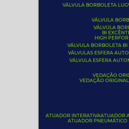
VÁLVULA BORBOLETA LUG
VÁLVULA BOR
VÁLVULA BO
BI EXCÊNT
HIGH PERFO
VÁLVULA BORBOLETA BI
VÁLVULAS ESFERA AUT
VÁLVULA ESFERA AUTO
VEDAÇÃO ORIG
VEDAÇÃO ORIGINA
ATUADOR INTERATIVA
ATUADOR 
ATUADOR PNEUMÁTICO