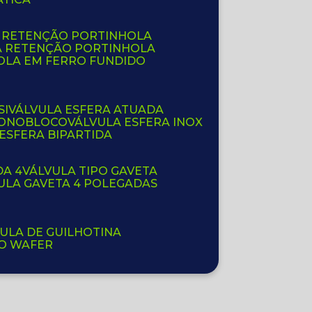
E RETENÇÃO PORTINHOLA
A RETENÇÃO PORTINHOLA
OLA EM FERRO FUNDIDO
SI
VÁLVULA ESFERA ATUADA
 MONOBLOCO
VÁLVULA ESFERA INOX
 ESFERA BIPARTIDA
DA 4
VÁLVULA TIPO GAVETA
VULA GAVETA 4 POLEGADAS
VULA DE GUILHOTINA
PO WAFER