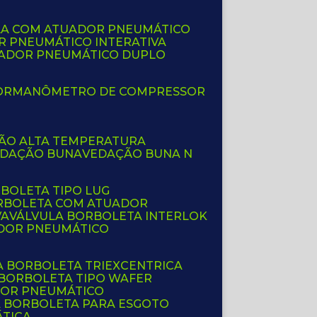
LA COM ATUADOR PNEUMÁTICO
R PNEUMÁTICO INTERATIVA
UADOR PNEUMÁTICO DUPLO
OR
MANÔMETRO DE COMPRESSOR
ÇÃO ALTA TEMPERATURA
EDAÇÃO BUNA
VEDAÇÃO BUNA N
RBOLETA TIPO LUG
ORBOLETA COM ATUADOR
VA
VÁLVULA BORBOLETA INTERLOK
ADOR PNEUMÁTICO
A BORBOLETA TRIEXCENTRICA
 BORBOLETA TIPO WAFER
DOR PNEUMÁTICO
A BORBOLETA PARA ESGOTO
ÁTICA