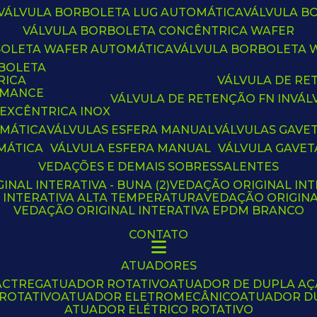
VÁLVULA BORBOLETA LUG AUTOMÁTICA
VÁLVULA 
VÁLVULA BORBOLETA CONCÊNTRICA WAFER
BOLETA WAFER AUTOMÁTICA
VÁLVULA BORBOLETA
RBOLETA
RICA
VÁLVULA DE R
RMANCE
VÁLVULA DE RETENÇÃO FN IN
VÁ
 EXCÊNTRICA INOX
OMÁTICA
VÁLVULAS ESFERA MANUAL
VÁLVULAS GAVE
MÁTICA
VÁLVULA ESFERA MANUAL
VÁLVULA GAVET
VEDAÇÕES E DEMAIS SOBRESSALENTES
INAL INTERATIVA - BUNA (2)
VEDAÇÃO ORIGINAL INT
L INTERATIVA ALTA TEMPERATURA
VEDAÇÃO ORIGIN
VEDAÇÃO ORIGINAL INTERATIVA EPDM BRANCO
CONTATO
ATUADORES
ACTREG
ATUADOR ROTATIVO
ATUADOR DE DUPLA A
 ROTATIVO
ATUADOR ELETROMECÂNICO
ATUADOR D
ATUADOR ELÉTRICO ROTATIVO