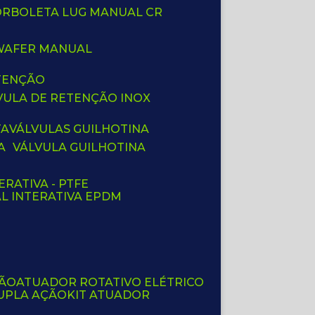
BORBOLETA LUG MANUAL CR
 WAFER MANUAL
ETENÇÃO
LVULA DE RETENÇÃO INOX
TA
VÁLVULAS GUILHOTINA
A
VÁLVULA GUILHOTINA
ERATIVA - PTFE
AL INTERATIVA EPDM
ÇÃO
ATUADOR ROTATIVO ELÉTRICO
UPLA AÇÃO
KIT ATUADOR