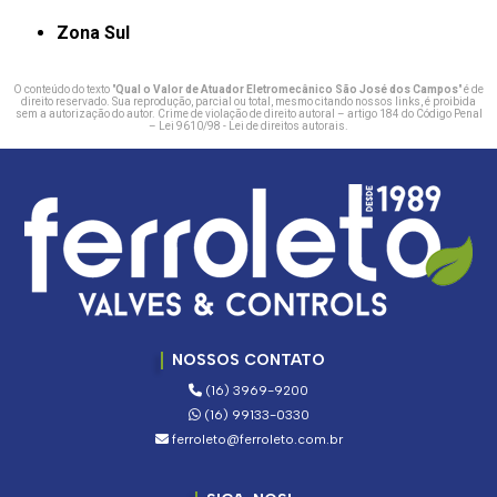
Zona Sul
O conteúdo do texto "
Qual o Valor de Atuador Eletromecânico São José dos Campos
" é de
direito reservado. Sua reprodução, parcial ou total, mesmo citando nossos links, é proibida
sem a autorização do autor. Crime de violação de direito autoral – artigo 184 do Código Penal
–
Lei 9610/98 - Lei de direitos autorais
.
NOSSOS CONTATO
(16) 3969-9200
(16) 99133-0330
ferroleto@ferroleto.com.br