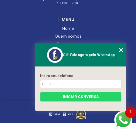
e 13:00-17:00
MENU
Home
Quem somos
Segmentos
Serviços
Olá! Fale agora pelo WhatsApp
Produtos
Contato
Categorias
Insira seu telefone
Mapa do site
INICIAR CONVERSA
Copyright © Ferroleto. (Lei 9610 de 19/02/1998)
1
HTML
CSS