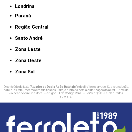
Londrina
Paraná
Região Central
Santo André
Zona Leste
Zona Oeste
Zona Sul
O conteúdo do texto "
Atuador de Dupla Ação Batatais
" é de direito reservado. Sua reprodução,
parcial ou total, mesmo citando nossos links, é proibida sem a autorização do autor. Crime de
violação de direito autoral – artigo 184 do Código Penal –
Lei 9610/98 - Lei de direitos
autorais
.