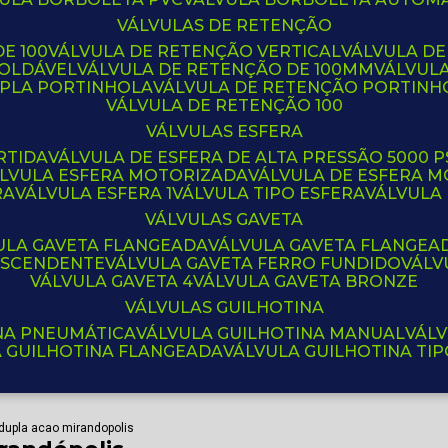
VÁLVULAS DE RETENÇÃO
E 100
VÁLVULA DE RETENÇÃO VERTICAL
VÁLVULA D
SOLDÁVEL
VÁLVULA DE RETENÇÃO DE 100MM
VÁLVUL
UPLA PORTINHOLA
VÁLVULA DE RETENÇÃO PORTINH
VÁLVULA DE RETENÇÃO 100
VÁLVULAS ESFERA
RTIDA
VÁLVULA DE ESFERA DE ALTA PRESSÃO 5000 P
ÁLVULA ESFERA MOTORIZADA
VÁLVULA DE ESFERA
RA
VÁLVULA ESFERA 1
VÁLVULA TIPO ESFERA
VÁLVULA
VÁLVULAS GAVETA
VULA GAVETA FLANGEADA
VÁLVULA GAVETA FLANGEA
 ASCENDENTE
VÁLVULA GAVETA FERRO FUNDIDO
VÁL
VÁLVULA GAVETA 4
VÁLVULA GAVETA BRONZE
VÁLVULAS GUILHOTINA
INA PNEUMÁTICA
VÁLVULA GUILHOTINA MANUAL
VÁL
A GUILHOTINA FLANGEADA
VÁLVULA GUILHOTINA TI
dupla acao mirandopolis