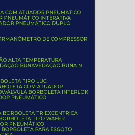
LA COM ATUADOR PNEUMÁTICO
R PNEUMÁTICO INTERATIVA
UADOR PNEUMÁTICO DUPLO
OR
MANÔMETRO DE COMPRESSOR
ÇÃO ALTA TEMPERATURA
EDAÇÃO BUNA
VEDAÇÃO BUNA N
RBOLETA TIPO LUG
ORBOLETA COM ATUADOR
VA
VÁLVULA BORBOLETA INTERLOK
ADOR PNEUMÁTICO
A BORBOLETA TRIEXCENTRICA
 BORBOLETA TIPO WAFER
DOR PNEUMÁTICO
A BORBOLETA PARA ESGOTO
ÁTICA