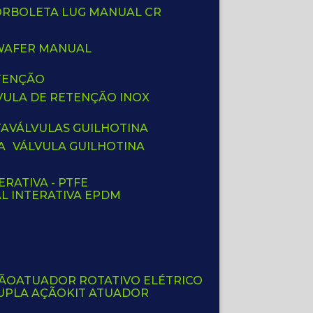
BORBOLETA LUG MANUAL CR
 WAFER MANUAL
ETENÇÃO
LVULA DE RETENÇÃO INOX
TA
VÁLVULAS GUILHOTINA
A
VÁLVULA GUILHOTINA
ERATIVA - PTFE
AL INTERATIVA EPDM
ÇÃO
ATUADOR ROTATIVO ELÉTRICO
UPLA AÇÃO
KIT ATUADOR