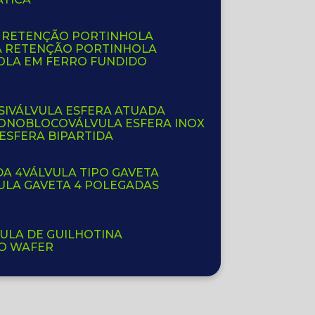
E RETENÇÃO PORTINHOLA
A RETENÇÃO PORTINHOLA
OLA EM FERRO FUNDIDO
SI
VÁLVULA ESFERA ATUADA
 MONOBLOCO
VÁLVULA ESFERA INOX
 ESFERA BIPARTIDA
DA 4
VÁLVULA TIPO GAVETA
VULA GAVETA 4 POLEGADAS
VULA DE GUILHOTINA
PO WAFER