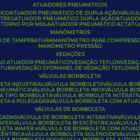
ATUADORES PNEUMÁTICOS
ICO
ATUADOR PNEUMÁTICO DE DUPLA AÇÃO
VÁLVU
CTREG
ATUADOR PNEUMÁTICO DUPLA AÇÃO
ATUADO
ETORNO POR MOLA
ATUADOR PNEUMÁTICO ACT
AT
MANÔMETROS
O DE TEMPERATURA
MANÔMETRO PARA COMPRESS
MANÔMETRO PRESSÃO
VEDAÇÕES
ÃO ATUADOR PNEUMÁTICO
VEDAÇÃO TEFLON
VEDA
ATURA
VEDAÇÃO EPDM
ANEL DE VEDAÇÃO TEFLON
V
VÁLVULAS BORBOLETA
ETA INDUSTRIAL
VÁLVULA BORBOLETA
VÁLVULA BO
PNEUMÁTICA
VÁLVULA BORBOLETA INOX
VÁLVULA B
LA TIPO BORBOLETA
VÁLVULA BORBOLETA INTERATI
LETA 6 POLEGADAS
VÁLVULA BORBOLETA COM ATU
VÁLVULAS DE BORBOLETA
EGADAS
VÁLVULA DE BORBOLETA INTERATIVA
VÁLVUL
AFER
VÁLVULA BORBOLETA BI EXCÊNTRICA
VÁLVULA
LETA WAFER 4
VÁLVULA DE BORBOLETA COM ATUA
CÊNTRICA
VÁLVULA BORBOLETA SOLENOIDE
VÁLVUL
VULA BORBOLETA PVC
VÁLVULA BORBOLETA AUTOM