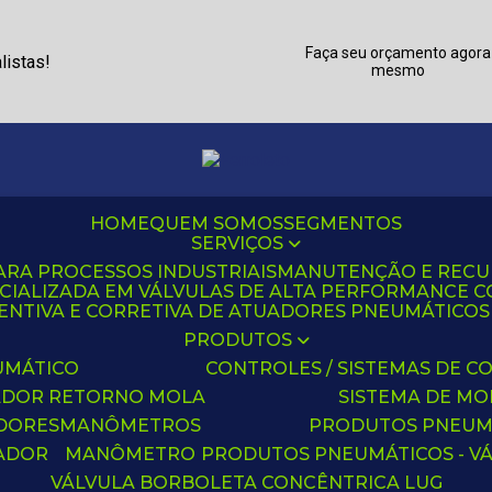
Faça seu orçamento agora
listas!
mesmo
HOME
QUEM SOMOS
SEGMENTOS
SERVIÇOS
ARA PROCESSOS INDUSTRIAIS
MANUTENÇÃO E REC
CIALIZADA EM VÁLVULAS DE ALTA PERFORMANCE C
NTIVA E CORRETIVA DE ATUADORES PNEUMÁTICOS C
PRODUTOS
UMÁTICO
CONTROLES / SISTEMAS DE
ADOR RETORNO MOLA
SISTEMA DE M
ADORES
MANÔMETROS
PRODUTOS PNEUM
UADOR
MANÔMETRO
PRODUTOS PNEUMÁTICOS - V
VÁLVULA BORBOLETA CONCÊNTRICA LUG