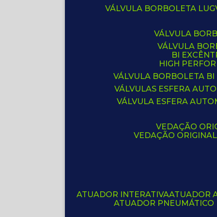
VÁLVULA BORBOLETA LUG
VÁLVULA BOR
VÁLVULA BO
BI EXCÊNT
HIGH PERFO
VÁLVULA BORBOLETA BI
VÁLVULAS ESFERA AUT
VÁLVULA ESFERA AUTO
VEDAÇÃO ORIG
VEDAÇÃO ORIGINA
ATUADOR INTERATIVA
ATUADOR 
ATUADOR PNEUMÁTICO