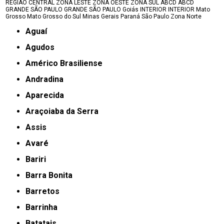
REGIÃO CENTRAL
ZONA LESTE
ZONA OESTE
ZONA SUL
ABCD
ABCD
GRANDE SÃO PAULO
GRANDE SÃO PAULO
Goiás
INTERIOR
INTERIOR
Mato
Grosso
Mato Grosso do Sul
Minas Gerais
Paraná
São Paulo
Zona Norte
Aguaí
Agudos
Américo Brasiliense
Andradina
Aparecida
Araçoiaba da Serra
Assis
Avaré
Bariri
Barra Bonita
Barretos
Barrinha
Batatais