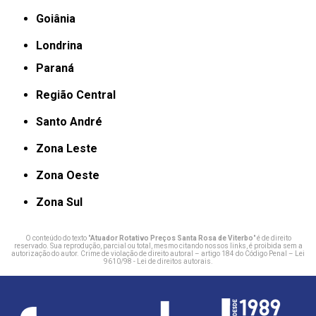
Goiânia
Londrina
Paraná
Região Central
Santo André
Zona Leste
Zona Oeste
Zona Sul
O conteúdo do texto "
Atuador Rotativo Preços Santa Rosa de Viterbo
" é de direito
reservado. Sua reprodução, parcial ou total, mesmo citando nossos links, é proibida sem a
autorização do autor. Crime de violação de direito autoral – artigo 184 do Código Penal –
Lei
9610/98 - Lei de direitos autorais
.