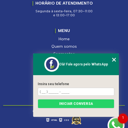
HORÁRIO DE ATENDIMENTO
Segunda à sexta-feira, 07:30–11:00
e 13:00-17:00
MENU
Home
Quem somos
Segmentos
Serviços
Olá! Fale agora pelo WhatsApp
Produtos
Contato
Categorias
Insira seu telefone
Mapa do site
INICIAR CONVERSA
Copyright © Ferroleto. (Lei 9610 de 19/02/1998)
1
HTML
CSS