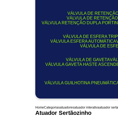
VÁLVULA DE RETENÇÃO
VÁLVULA DE RETENÇÃ
VÁLVULA RETENÇÃO DUPLA PORTI
VÁLVULA DE ESFERA TRI
VÁLVULA ESFERA AUTOMÁTICA
VÁLVULA DE ESF
VÁLVULA DE GAVETA
VÁ
VÁLVULA GAVETA HASTE ASCEND
VÁLVULA GUILHOTINA PNEUMÁTIC
Home
Categorias
atuadores
atuador interativa
atuador sert
Atuador Sertãozinho