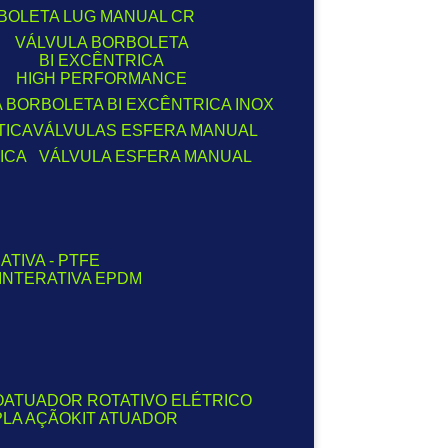
RBOLETA LUG MANUAL CR
VÁLVULA BORBOLETA
BI EXCÊNTRICA
HIGH PERFORMANCE
A BORBOLETA BI EXCÊNTRICA INOX
TICA
VÁLVULAS ESFERA MANUAL
ICA
VÁLVULA ESFERA MANUAL
ATIVA - PTFE
 INTERATIVA EPDM
O
ATUADOR ROTATIVO ELÉTRICO
PLA AÇÃO
KIT ATUADOR