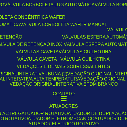
UG
VÁLVULA BORBOLETA LUG AUTOMÁTICA
VÁLVULA BO
BOLETA CONCÊNTRICA WAFER
TOMÁTICA
VÁLVULA BORBOLETA WAFER MANUAL
VÁLVUL
 RETENÇÃO
VÁLVULAS ESFERA AUTOMÁ
VÁLVULA DE RETENÇÃO INOX
VÁLVULA ESFERA AUTOMÁT
VÁLVULAS GAVETA
VÁLVULAS GUILHOTINA
VÁLVULA GAVETA
VÁLVULA GUILHOTINA
VEDAÇÕES E DEMAIS SOBRESSALENTES
IGINAL INTERATIVA - BUNA (2)
VEDAÇÃO ORIGINAL INTER
NAL INTERATIVA ALTA TEMPERATURA
VEDAÇÃO ORIGINAL
VEDAÇÃO ORIGINAL INTERATIVA EPDM BRANCO
CONTATO
ATUADORES
R ACTREG
ATUADOR ROTATIVO
ATUADOR DE DUPLA AÇÃ
O ROTATIVO
ATUADOR ELETROMECÂNICO
ATUADOR DU
ATUADOR ELÉTRICO ROTATIVO