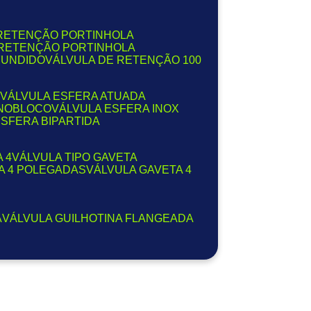
 RETENÇÃO PORTINHOLA
 RETENÇÃO PORTINHOLA
FUNDIDO
VÁLVULA DE RETENÇÃO 100
VÁLVULA ESFERA ATUADA
ONOBLOCO
VÁLVULA ESFERA INOX
ESFERA BIPARTIDA
 4
VÁLVULA TIPO GAVETA
TA 4 POLEGADAS
VÁLVULA GAVETA 4
A
VÁLVULA GUILHOTINA FLANGEADA