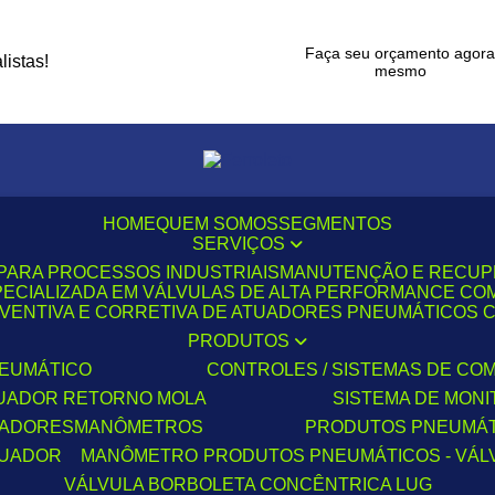
Faça seu orçamento agor
istas!
mesmo
HOME
QUEM SOMOS
SEGMENTOS
SERVIÇOS
PARA PROCESSOS INDUSTRIAIS
MANUTENÇÃO E RECU
ECIALIZADA EM VÁLVULAS DE ALTA PERFORMANCE COM
VENTIVA E CORRETIVA DE ATUADORES PNEUMÁTICOS CO
PRODUTOS
NEUMÁTICO
CONTROLES / SISTEMAS DE C
TUADOR RETORNO MOLA
SISTEMA DE MO
TUADORES
MANÔMETROS
PRODUTOS PNEUMÁ
TUADOR
MANÔMETRO
PRODUTOS PNEUMÁTICOS - VÁL
VÁLVULA BORBOLETA CONCÊNTRICA LUG