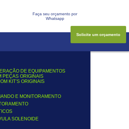
a
Faça seu orçamento por
Whatsapp
Solicite um orçamento
PERAÇÃO DE EQUIPAMENTOS
 PEÇAS ORIGINAIS
M KIT'S ORIGINAIS
OMANDO E MONITORAMENTO
NITORAMENTO
TICOS
VULA SOLENOIDE