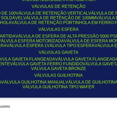
VÁLVULAS DE RETENÇÃO
 DE 100
VÁLVULA DE RETENÇÃO VERTICAL
VÁLVULA DE
O SOLDÁVEL
VÁLVULA DE RETENÇÃO DE 100MM
VÁLVULA
NHOLA
VÁLVULA DE RETENÇÃO PORTINHOLA EM FERRO 
VÁLVULAS ESFERA
PARTIDA
VÁLVULA DE ESFERA DE ALTA PRESSÃO 5000 PSI
VÁLVULA ESFERA MOTORIZADA
VÁLVULA DE ESFERA M
ERA
VÁLVULA ESFERA 1
VÁLVULA TIPO ESFERA
VÁLVULA 
VÁLVULAS GAVETA
LVULA GAVETA FLANGEADA
VÁLVULA GAVETA FLANGEADA
ENTE
VÁLVULA GAVETA FERRO FUNDIDO
VÁLVULA GAVE
VÁLVULA GAVETA BRONZE
VÁLVULAS GUILHOTINA
A
VÁLVULA GUILHOTINA MANUAL
VÁLVULA DE GUILHOTIN
VÁLVULA GUILHOTINA TIPO WAFER
aozinho