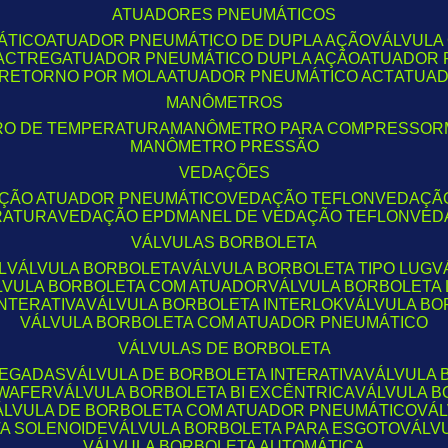
ATUADORES PNEUMÁTICOS
ÁTICO
ATUADOR PNEUMÁTICO DE DUPLA AÇÃO
VÁLVUL
 ACTREG
ATUADOR PNEUMÁTICO DUPLA AÇÃO
ATUADOR 
 RETORNO POR MOLA
ATUADOR PNEUMÁTICO ACT
ATUA
MANÔMETROS
RO DE TEMPERATURA
MANÔMETRO PARA COMPRESSOR
MANÔMETRO PRESSÃO
VEDAÇÕES
AÇÃO ATUADOR PNEUMÁTICO
VEDAÇÃO TEFLON
VEDAÇÃ
RATURA
VEDAÇÃO EPDM
ANEL DE VEDAÇÃO TEFLON
VE
VÁLVULAS BORBOLETA
L
VÁLVULA BORBOLETA
VÁLVULA BORBOLETA TIPO LUG
ÁLVULA BORBOLETA COM ATUADOR
VÁLVULA BORBOLETA
INTERATIVA
VÁLVULA BORBOLETA INTERLOK
VÁLVULA B
VÁLVULA BORBOLETA COM ATUADOR PNEUMÁTICO
VÁLVULAS DE BORBOLETA
LEGADAS
VÁLVULA DE BORBOLETA INTERATIVA
VÁLVULA
 WAFER
VÁLVULA BORBOLETA BI EXCÊNTRICA
VÁLVULA 
VÁLVULA DE BORBOLETA COM ATUADOR PNEUMÁTICO
VÁ
TA SOLENOIDE
VÁLVULA BORBOLETA PARA ESGOTO
VÁL
VÁLVULA BORBOLETA AUTOMÁTICA