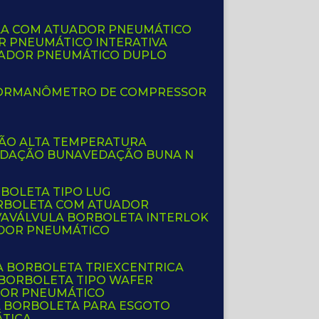
LA COM ATUADOR PNEUMÁTICO
R PNEUMÁTICO INTERATIVA
UADOR PNEUMÁTICO DUPLO
OR
MANÔMETRO DE COMPRESSOR
ÇÃO ALTA TEMPERATURA
EDAÇÃO BUNA
VEDAÇÃO BUNA N
RBOLETA TIPO LUG
ORBOLETA COM ATUADOR
VA
VÁLVULA BORBOLETA INTERLOK
ADOR PNEUMÁTICO
A BORBOLETA TRIEXCENTRICA
 BORBOLETA TIPO WAFER
DOR PNEUMÁTICO
A BORBOLETA PARA ESGOTO
ÁTICA