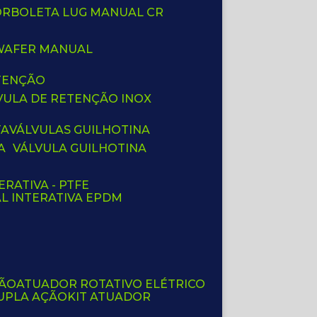
BORBOLETA LUG MANUAL CR
 WAFER MANUAL
ETENÇÃO
LVULA DE RETENÇÃO INOX
TA
VÁLVULAS GUILHOTINA
A
VÁLVULA GUILHOTINA
ERATIVA - PTFE
AL INTERATIVA EPDM
ÇÃO
ATUADOR ROTATIVO ELÉTRICO
UPLA AÇÃO
KIT ATUADOR