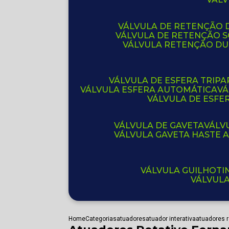
VÁLVULA DE RETENÇÃO D
VÁLVULA DE RETENÇÃO 
VÁLVULA RETENÇÃO D
VÁLVULA DE ESFERA TRIPA
VÁLVULA ESFERA AUTOMÁTICA
V
VÁLVULA DE ESFE
VÁLVULA DE GAVETA
VÁL
VÁLVULA GAVETA HASTE
VÁLVULA GUILHOT
VÁLVUL
Home
Categorias
atuadores
atuador interativa
atuadores r