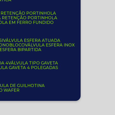
E RETENÇÃO PORTINHOLA
A RETENÇÃO PORTINHOLA
OLA EM FERRO FUNDIDO
SI
VÁLVULA ESFERA ATUADA
 MONOBLOCO
VÁLVULA ESFERA INOX
 ESFERA BIPARTIDA
DA 4
VÁLVULA TIPO GAVETA
VULA GAVETA 4 POLEGADAS
VULA DE GUILHOTINA
PO WAFER