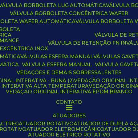
VÁLVULA BORBOLETA LUG AUTOMÁTICA
VÁLVULA 
VÁLVULA BORBOLETA CONCÊNTRICA WAFER
BOLETA WAFER AUTOMÁTICA
VÁLVULA BORBOLETA
RBOLETA
RICA
VÁLVULA DE R
RMANCE
VÁLVULA DE RETENÇÃO FN IN
VÁ
 EXCÊNTRICA INOX
OMÁTICA
VÁLVULAS ESFERA MANUAL
VÁLVULAS GAVE
MÁTICA
VÁLVULA ESFERA MANUAL
VÁLVULA GAVET
VEDAÇÕES E DEMAIS SOBRESSALENTES
INAL INTERATIVA - BUNA (2)
VEDAÇÃO ORIGINAL INT
L INTERATIVA ALTA TEMPERATURA
VEDAÇÃO ORIGIN
VEDAÇÃO ORIGINAL INTERATIVA EPDM BRANCO
CONTATO
ATUADORES
ACTREG
ATUADOR ROTATIVO
ATUADOR DE DUPLA A
 ROTATIVO
ATUADOR ELETROMECÂNICO
ATUADOR D
ATUADOR ELÉTRICO ROTATIVO