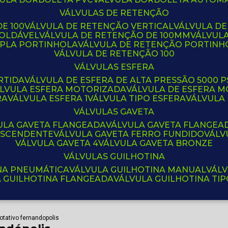
VÁLVULAS DE RETENÇÃO
E 100
VÁLVULA DE RETENÇÃO VERTICAL
VÁLVULA D
SOLDÁVEL
VÁLVULA DE RETENÇÃO DE 100MM
VÁLVUL
UPLA PORTINHOLA
VÁLVULA DE RETENÇÃO PORTINH
VÁLVULA DE RETENÇÃO 100
VÁLVULAS ESFERA
RTIDA
VÁLVULA DE ESFERA DE ALTA PRESSÃO 5000 P
ÁLVULA ESFERA MOTORIZADA
VÁLVULA DE ESFERA
RA
VÁLVULA ESFERA 1
VÁLVULA TIPO ESFERA
VÁLVULA
VÁLVULAS GAVETA
VULA GAVETA FLANGEADA
VÁLVULA GAVETA FLANGEA
 ASCENDENTE
VÁLVULA GAVETA FERRO FUNDIDO
VÁL
VÁLVULA GAVETA 4
VÁLVULA GAVETA BRONZE
VÁLVULAS GUILHOTINA
INA PNEUMÁTICA
VÁLVULA GUILHOTINA MANUAL
VÁL
A GUILHOTINA FLANGEADA
VÁLVULA GUILHOTINA TI
otativo fernandopolis