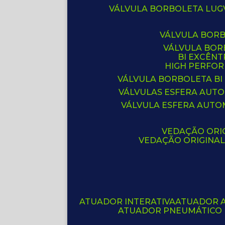
VÁLVULA BORBOLETA LUG
VÁLVULA BOR
VÁLVULA BO
BI EXCÊNT
HIGH PERFO
VÁLVULA BORBOLETA BI
VÁLVULAS ESFERA AUT
VÁLVULA ESFERA AUTO
VEDAÇÃO ORIG
VEDAÇÃO ORIGINA
ATUADOR INTERATIVA
ATUADOR 
ATUADOR PNEUMÁTICO