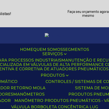
Faça seu orçamento agora
listas!
mesmo
HOME
QUEM SOMOS
SEGMENTOS
SERVIÇOS
ARA PROCESSOS INDUSTRIAIS
MANUTENÇÃO E REC
CIALIZADA EM VÁLVULAS DE ALTA PERFORMANCE C
NTIVA E CORRETIVA DE ATUADORES PNEUMÁTICOS C
PRODUTOS
UMÁTICO
CONTROLES / SISTEMAS DE
ADOR RETORNO MOLA
SISTEMA DE M
ADORES
MANÔMETROS
PRODUTOS PNEUM
UADOR
MANÔMETRO
PRODUTOS PNEUMÁTICOS - V
VÁLVULA BORBOLETA CONCÊNTRICA LUG