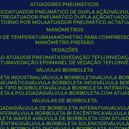
ATUADORES PNEUMÁTICOS
ICO
ATUADOR PNEUMÁTICO DE DUPLA AÇÃO
VÁLVU
CTREG
ATUADOR PNEUMÁTICO DUPLA AÇÃO
ATUADO
ETORNO POR MOLA
ATUADOR PNEUMÁTICO ACT
AT
MANÔMETROS
O DE TEMPERATURA
MANÔMETRO PARA COMPRESS
MANÔMETRO PRESSÃO
VEDAÇÕES
ÃO ATUADOR PNEUMÁTICO
VEDAÇÃO TEFLON
VEDA
ATURA
VEDAÇÃO EPDM
ANEL DE VEDAÇÃO TEFLON
V
VÁLVULAS BORBOLETA
ETA INDUSTRIAL
VÁLVULA BORBOLETA
VÁLVULA BO
PNEUMÁTICA
VÁLVULA BORBOLETA INOX
VÁLVULA B
LA TIPO BORBOLETA
VÁLVULA BORBOLETA INTERATI
LETA 6 POLEGADAS
VÁLVULA BORBOLETA COM ATU
VÁLVULAS DE BORBOLETA
EGADAS
VÁLVULA DE BORBOLETA INTERATIVA
VÁLVUL
AFER
VÁLVULA BORBOLETA BI EXCÊNTRICA
VÁLVULA
LETA WAFER 4
VÁLVULA DE BORBOLETA COM ATUA
CÊNTRICA
VÁLVULA BORBOLETA SOLENOIDE
VÁLVUL
VULA BORBOLETA PVC
VÁLVULA BORBOLETA AUTOM