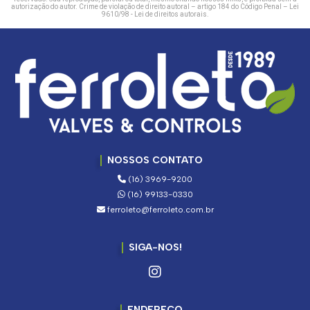
autorização do autor. Crime de violação de direito autoral – artigo 184 do Código Penal –
Lei
9610/98 - Lei de direitos autorais
.
NOSSOS CONTATO
(16) 3969-9200
(16) 99133-0330
ferroleto@ferroleto.com.br
SIGA-NOS!
ENDEREÇO