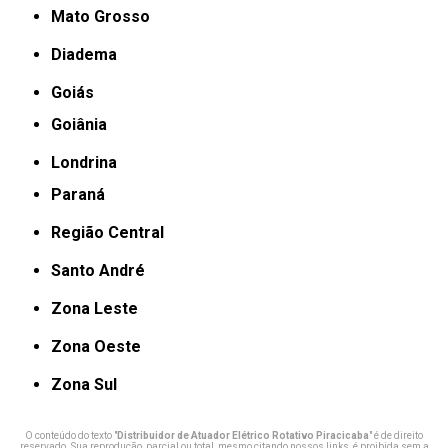
Mato Grosso
Diadema
Goiás
Goiânia
Londrina
Paraná
Região Central
Santo André
Zona Leste
Zona Oeste
Zona Sul
O conteúdo do texto "
Distribuidor de Atuador Elétrico Rotativo Piracicaba
" é de direito
reservado. Sua reprodução, parcial ou total, mesmo citando nossos links, é proibida sem a