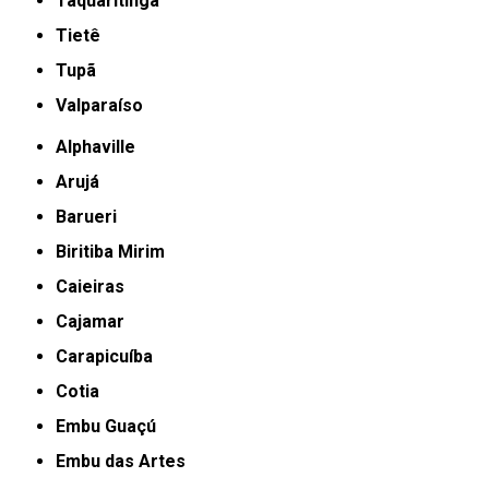
Taquaritinga
Tietê
Tupã
Valparaíso
Alphaville
Arujá
Barueri
Biritiba Mirim
Caieiras
Cajamar
Carapicuíba
Cotia
Embu Guaçú
Embu das Artes