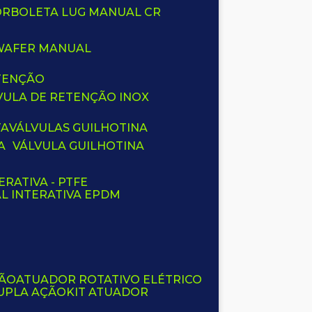
BORBOLETA LUG MANUAL CR
 WAFER MANUAL
ETENÇÃO
LVULA DE RETENÇÃO INOX
TA
VÁLVULAS GUILHOTINA
A
VÁLVULA GUILHOTINA
ERATIVA - PTFE
AL INTERATIVA EPDM
ÇÃO
ATUADOR ROTATIVO ELÉTRICO
UPLA AÇÃO
KIT ATUADOR