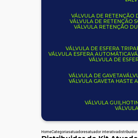
VÁLVULA DE RETENÇÃO D
VÁLVULA DE RETENÇÃO 
VÁLVULA RETENÇÃO D
VÁLVULA DE ESFERA TRIPA
VÁLVULA ESFERA AUTOMÁTICA
V
VÁLVULA DE ESFE
VÁLVULA DE GAVETA
VÁL
VÁLVULA GAVETA HASTE
VÁLVULA GUILHOT
VÁLVUL
Home
Categorias
atuadores
atuador interativa
distribuidor