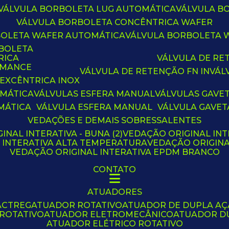
VÁLVULA BORBOLETA LUG AUTOMÁTICA
VÁLVULA 
VÁLVULA BORBOLETA CONCÊNTRICA WAFER
BOLETA WAFER AUTOMÁTICA
VÁLVULA BORBOLETA
RBOLETA
RICA
VÁLVULA DE R
RMANCE
VÁLVULA DE RETENÇÃO FN IN
VÁ
 EXCÊNTRICA INOX
OMÁTICA
VÁLVULAS ESFERA MANUAL
VÁLVULAS GAVE
MÁTICA
VÁLVULA ESFERA MANUAL
VÁLVULA GAVET
VEDAÇÕES E DEMAIS SOBRESSALENTES
INAL INTERATIVA - BUNA (2)
VEDAÇÃO ORIGINAL INT
L INTERATIVA ALTA TEMPERATURA
VEDAÇÃO ORIGIN
VEDAÇÃO ORIGINAL INTERATIVA EPDM BRANCO
CONTATO
ATUADORES
ACTREG
ATUADOR ROTATIVO
ATUADOR DE DUPLA A
 ROTATIVO
ATUADOR ELETROMECÂNICO
ATUADOR D
ATUADOR ELÉTRICO ROTATIVO