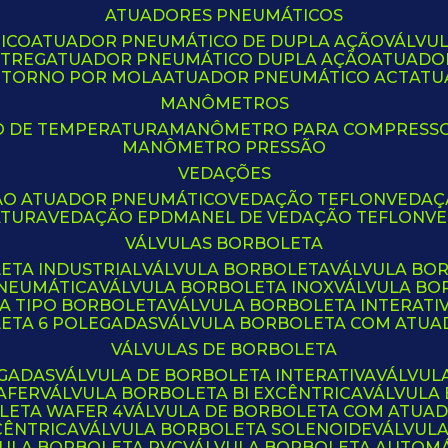
ATUADORES PNEUMÁTICOS
ICO
ATUADOR PNEUMÁTICO DE DUPLA AÇÃO
VÁLVU
CTREG
ATUADOR PNEUMÁTICO DUPLA AÇÃO
ATUADO
ETORNO POR MOLA
ATUADOR PNEUMÁTICO ACT
AT
MANÔMETROS
O DE TEMPERATURA
MANÔMETRO PARA COMPRESS
MANÔMETRO PRESSÃO
VEDAÇÕES
ÃO ATUADOR PNEUMÁTICO
VEDAÇÃO TEFLON
VEDA
ATURA
VEDAÇÃO EPDM
ANEL DE VEDAÇÃO TEFLON
V
VÁLVULAS BORBOLETA
ETA INDUSTRIAL
VÁLVULA BORBOLETA
VÁLVULA BO
PNEUMÁTICA
VÁLVULA BORBOLETA INOX
VÁLVULA B
LA TIPO BORBOLETA
VÁLVULA BORBOLETA INTERATI
LETA 6 POLEGADAS
VÁLVULA BORBOLETA COM ATU
VÁLVULAS DE BORBOLETA
EGADAS
VÁLVULA DE BORBOLETA INTERATIVA
VÁLVUL
AFER
VÁLVULA BORBOLETA BI EXCÊNTRICA
VÁLVULA
LETA WAFER 4
VÁLVULA DE BORBOLETA COM ATUA
CÊNTRICA
VÁLVULA BORBOLETA SOLENOIDE
VÁLVUL
VULA BORBOLETA PVC
VÁLVULA BORBOLETA AUTOM