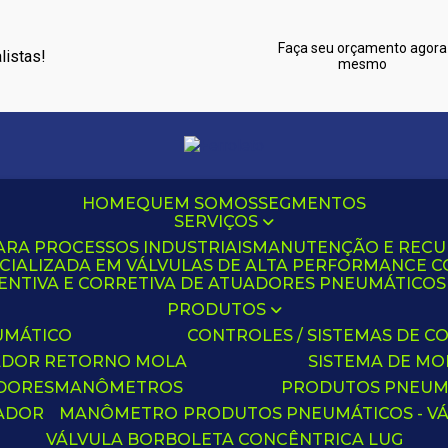
Faça seu orçamento agora
listas!
mesmo
HOME
QUEM SOMOS
SEGMENTOS
SERVIÇOS
ARA PROCESSOS INDUSTRIAIS
MANUTENÇÃO E REC
CIALIZADA EM VÁLVULAS DE ALTA PERFORMANCE C
NTIVA E CORRETIVA DE ATUADORES PNEUMÁTICOS C
PRODUTOS
UMÁTICO
CONTROLES / SISTEMAS DE
ADOR RETORNO MOLA
SISTEMA DE M
ADORES
MANÔMETROS
PRODUTOS PNEUM
UADOR
MANÔMETRO
PRODUTOS PNEUMÁTICOS - V
VÁLVULA BORBOLETA CONCÊNTRICA LUG