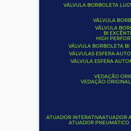
VÁLVULA BORBOLETA LUG
VÁLVULA BOR
VÁLVULA BO
BI EXCÊNT
HIGH PERFO
VÁLVULA BORBOLETA BI
VÁLVULAS ESFERA AUT
VÁLVULA ESFERA AUTO
VEDAÇÃO ORIG
VEDAÇÃO ORIGINA
ATUADOR INTERATIVA
ATUADOR 
ATUADOR PNEUMÁTICO