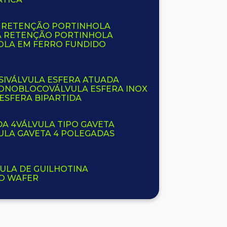
E RETENÇÃO PORTINHOLA
A RETENÇÃO PORTINHOLA
OLA EM FERRO FUNDIDO
SI
VÁLVULA ESFERA ATUADA
 MONOBLOCO
VÁLVULA ESFERA INOX
 ESFERA BIPARTIDA
DA 4
VÁLVULA TIPO GAVETA
VULA GAVETA 4 POLEGADAS
VULA DE GUILHOTINA
PO WAFER