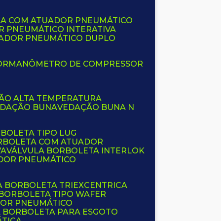
LA COM ATUADOR PNEUMÁTICO
R PNEUMÁTICO INTERATIVA
UADOR PNEUMÁTICO DUPLO
OR
MANÔMETRO DE COMPRESSOR
ÇÃO ALTA TEMPERATURA
EDAÇÃO BUNA
VEDAÇÃO BUNA N
RBOLETA TIPO LUG
ORBOLETA COM ATUADOR
VA
VÁLVULA BORBOLETA INTERLOK
ADOR PNEUMÁTICO
A BORBOLETA TRIEXCENTRICA
 BORBOLETA TIPO WAFER
DOR PNEUMÁTICO
A BORBOLETA PARA ESGOTO
ÁTICA