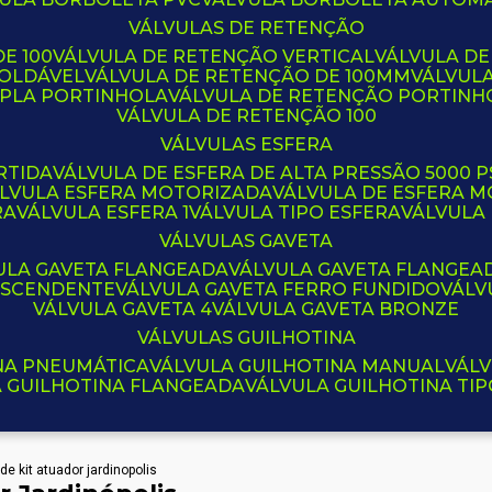
VÁLVULAS DE RETENÇÃO
E 100
VÁLVULA DE RETENÇÃO VERTICAL
VÁLVULA D
SOLDÁVEL
VÁLVULA DE RETENÇÃO DE 100MM
VÁLVUL
UPLA PORTINHOLA
VÁLVULA DE RETENÇÃO PORTINH
VÁLVULA DE RETENÇÃO 100
VÁLVULAS ESFERA
RTIDA
VÁLVULA DE ESFERA DE ALTA PRESSÃO 5000 P
ÁLVULA ESFERA MOTORIZADA
VÁLVULA DE ESFERA
RA
VÁLVULA ESFERA 1
VÁLVULA TIPO ESFERA
VÁLVULA
VÁLVULAS GAVETA
VULA GAVETA FLANGEADA
VÁLVULA GAVETA FLANGEA
 ASCENDENTE
VÁLVULA GAVETA FERRO FUNDIDO
VÁL
VÁLVULA GAVETA 4
VÁLVULA GAVETA BRONZE
VÁLVULAS GUILHOTINA
INA PNEUMÁTICA
VÁLVULA GUILHOTINA MANUAL
VÁL
A GUILHOTINA FLANGEADA
VÁLVULA GUILHOTINA TI
 de kit atuador jardinopolis