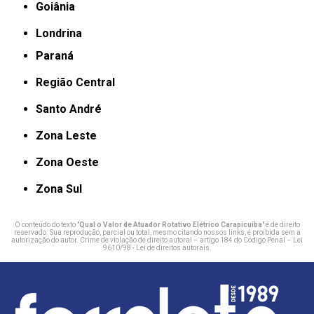
Goiânia
Londrina
Paraná
Região Central
Santo André
Zona Leste
Zona Oeste
Zona Sul
O conteúdo do texto "
Qual o Valor de Atuador Rotativo Elétrico Carapicuíba
" é de direito
reservado. Sua reprodução, parcial ou total, mesmo citando nossos links, é proibida sem a
autorização do autor. Crime de violação de direito autoral – artigo 184 do Código Penal –
Lei
9610/98 - Lei de direitos autorais
.