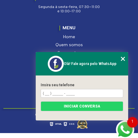
Segunda à sexta-feira, 07:30–11:00
e 13:00-17:00
MENU
Home
Quem somos
Segmentos
Serviços
Olá! Fale agora pelo WhatsApp
Produtos
Contato
Categorias
Insira seu telefone
Mapa do site
INICIAR CONVERSA
Copyright © Ferroleto. (Lei 9610 de 19/02/1998)
1
HTML
CSS