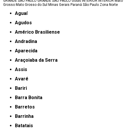
GRANDE SÃO PAULO
GRANDE SÃO PAULO
Goiás
INTERIOR
INTERIOR
Mato
Grosso
Mato Grosso do Sul
Minas Gerais
Paraná
São Paulo
Zona Norte
Aguaí
Agudos
Américo Brasiliense
Andradina
Aparecida
Araçoiaba da Serra
Assis
Avaré
Bariri
Barra Bonita
Barretos
Barrinha
Batatais